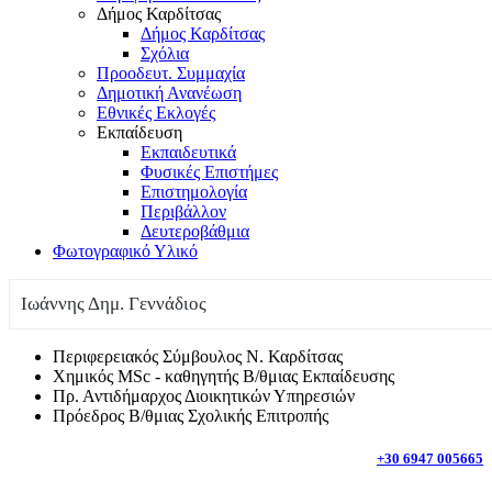
Δήμος Καρδίτσας
Δήμος Καρδίτσας
Σχόλια
Προοδευτ. Συμμαχία
Δημοτική Ανανέωση
Εθνικές Εκλογές
Εκπαίδευση
Εκπαιδευτικά
Φυσικές Επιστήμες
Επιστημολογία
Περιβάλλον
Δευτεροβάθμια
Φωτογραφικό Υλικό
Ιωάννης Δημ. Γεννάδιος
Περιφερειακός Σύμβουλος Ν. Καρδίτσας
Χημικός MSc - καθηγητής Β/θμιας Εκπαίδευσης
Πρ. Αντιδήμαρχος Διοικητικών Υπηρεσιών
Πρόεδρος Β/θμιας Σχολικής Επιτροπής
+30 6947 005665