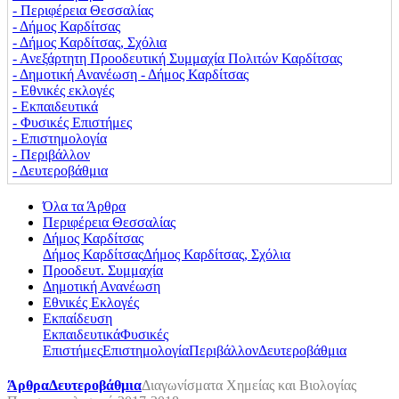
‐ Περιφέρεια Θεσσαλίας
‐ Δήμος Καρδίτσας
‐ Δήμος Καρδίτσας, Σχόλια
‐ Ανεξάρτητη Προοδευτική Συμμαχία Πολιτών Καρδίτσας
‐ Δημοτική Ανανέωση - Δήμος Καρδίτσας
‐ Εθνικές εκλογές
‐ Εκπαιδευτικά
‐ Φυσικές Επιστήμες
‐ Επιστημολογία
‐ Περιβάλλον
‐ Δευτεροβάθμια
Όλα τα Άρθρα
Περιφέρεια Θεσσαλίας
Δήμος Καρδίτσας
Δήμος Καρδίτσας
Δήμος Καρδίτσας, Σχόλια
Προοδευτ. Συμμαχία
Δημοτική Ανανέωση
Εθνικές Εκλογές
Εκπαίδευση
Εκπαιδευτικά
Φυσικές
Επιστήμες
Επιστημολογία
Περιβάλλον
Δευτεροβάθμια
Άρθρα
Δευτεροβάθμια
Διαγωνίσματα Χημείας και Βιολογίας