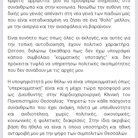
έμφυτη “αρρώστια” μου να προσφέρω υπηρεσίες στο
συνάνθρωπο και στην κοινωνία. Νοιώθω την ευθύνη της
δικής μου γενιάς απέναντι στη νέα γενιά των παιδιών μας
που είναι καταδικασμένη να ζήσει σε ένα “θολό” μέλλον,
με την ανεργία και την ανασφάλεια να βαραίνουν.
Είναι ευνόητο πως όπως όλες οι εκλογές, και αυτές για
την τοπική αυτοδιοίκηση, έχουν πολιτικό χαρακτήρα.
Ωστόσο, δηλώνω ξεκάθαρα πως δεν έχω υπογράψει
κάποιο συμβόλαιο “κομματικής υποταγής” και δεν
πρόκειται τυφλά να υπηρετήσω πολιτικές σκοπιμότητες
που δεν συνάδουν με τις αρχές μου.
Η υποψηφιότητά μου θέλω να είναι υπερκομματική όπως
“υπερκομματική” είναι και η μέχρι τώρα προσφορά μου
ως Διευθυντής στην Καρδιοχειρουργική Κλινική του
Πανεπιστημίου Θεσσαλίας. Υπηρετώ τον κάθε πάσχοντα
συνάνθρωπο που έχει ανάγκη, πάντα με υπευθυνότητα
και ανιδιοτέλεια, χωρίς πολιτικές, οικονομικές,
κοινωνικές ή φυλετικές διακρίσεις. Στην ίδια ακριβώς
βάση θα ήθελα να είναι η όποια υποστήριξη και ηθική
ανταμοιβή μου με την ψήφο των συμπολιτών Θεσσαλών.