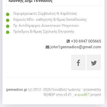
Ιωάννης Δημ. Γεννάδιος
Περιφερειακός Σύμβουλος Ν. Καρδίτσας
Χημικός MSc - καθηγητής Β/θμιας Εκπαίδευσης
Πρ. Αντιδήμαρχος Διοικητικών Υπηρεσιών
Πρόεδρος Β/θμιας Σχολικής Επιτροπής
+30 6947 005665
john1gennadios@gmail.com
gennadios.gr
(c) 2012 - 2026 Γεννάδιος Ιωάννης :: powered by
W{4B}P cms v3.41 :: a
quadBIT
project