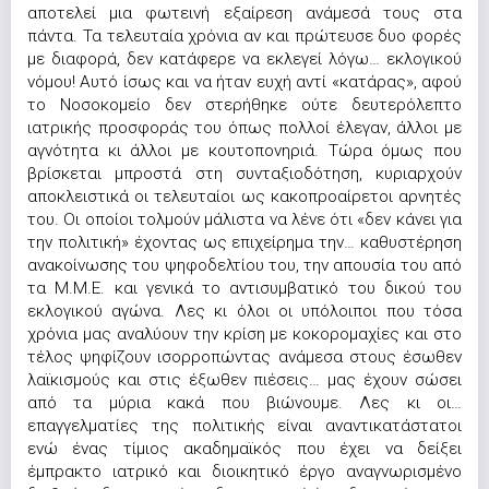
αποτελεί μια φωτεινή εξαίρεση ανάμεσά τους στα
πάντα. Τα τελευταία χρόνια αν και πρώτευσε δυο φορές
με διαφορά, δεν κατάφερε να εκλεγεί λόγω… εκλογικού
νόμου! Αυτό ίσως και να ήταν ευχή αντί «κατάρας», αφού
το Νοσοκομείο δεν στερήθηκε ούτε δευτερόλεπτο
ιατρικής προσφοράς του όπως πολλοί έλεγαν, άλλοι με
αγνότητα κι άλλοι με κουτοπονηριά. Τώρα όμως που
βρίσκεται μπροστά στη συνταξιοδότηση, κυριαρχούν
αποκλειστικά οι τελευταίοι ως κακοπροαίρετοι αρνητές
του. Οι οποίοι τολμούν μάλιστα να λένε ότι «δεν κάνει για
την πολιτική» έχοντας ως επιχείρημα την… καθυστέρηση
ανακοίνωσης του ψηφοδελτίου του, την απουσία του από
τα Μ.Μ.Ε. και γενικά το αντισυμβατικό του δικού του
εκλογικού αγώνα. Λες κι όλοι οι υπόλοιποι που τόσα
χρόνια μας αναλύουν την κρίση με κοκορομαχίες και στο
τέλος ψηφίζουν ισορροπώντας ανάμεσα στους έσωθεν
λαϊκισμούς και στις έξωθεν πιέσεις… μας έχουν σώσει
από τα μύρια κακά που βιώνουμε. Λες κι οι…
επαγγελματίες της πολιτικής είναι αναντικατάστατοι
ενώ ένας τίμιος ακαδημαϊκός που έχει να δείξει
έμπρακτο ιατρικό και διοικητικό έργο αναγνωρισμένο