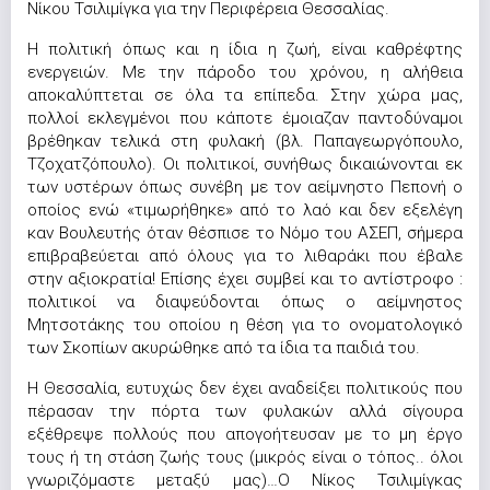
Νίκου Τσιλιμίγκα για την Περιφέρεια Θεσσαλίας.
H πολιτική όπως και η ίδια η ζωή, είναι καθρέφτης
ενεργειών. Με την πάροδο του χρόνου, η αλήθεια
αποκαλύπτεται σε όλα τα επίπεδα. Στην χώρα μας,
πολλοί εκλεγμένοι που κάποτε έμοιαζαν παντοδύναμοι
βρέθηκαν τελικά στη φυλακή (βλ. Παπαγεωργόπουλο,
Τζοχατζόπουλο). Οι πολιτικοί, συνήθως δικαιώνονται εκ
των υστέρων όπως συνέβη με τον αείμνηστο Πεπονή ο
οποίος ενώ «τιμωρήθηκε» από το λαό και δεν εξελέγη
καν Βουλευτής όταν θέσπισε το Νόμο του ΑΣΕΠ, σήμερα
επιβραβεύεται από όλους για το λιθαράκι που έβαλε
στην αξιοκρατία! Επίσης έχει συμβεί και το αντίστροφο :
πολιτικοί να διαψεύδονται όπως ο αείμνηστος
Μητσοτάκης του οποίου η θέση για το ονοματολογικό
των Σκοπίων ακυρώθηκε από τα ίδια τα παιδιά του.
Η Θεσσαλία, ευτυχώς δεν έχει αναδείξει πολιτικούς που
πέρασαν την πόρτα των φυλακών αλλά σίγουρα
εξέθρεψε πολλούς που απογοήτευσαν με το μη έργο
τους ή τη στάση ζωής τους (μικρός είναι ο τόπος.. όλοι
γνωριζόμαστε μεταξύ μας)…Ο Νίκος Τσιλιμίγκας