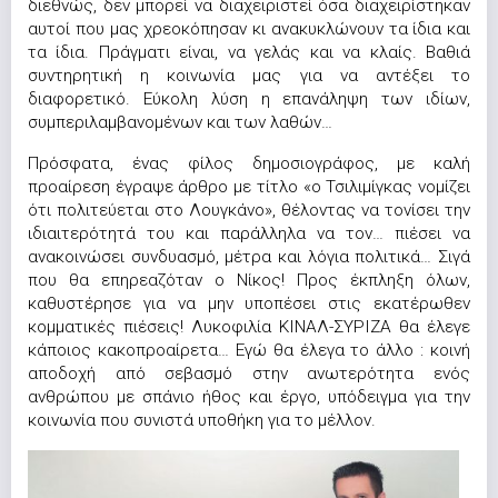
διεθνώς, δεν μπορεί να διαχειριστεί όσα διαχειρίστηκαν
αυτοί που μας χρεοκόπησαν κι ανακυκλώνουν τα ίδια και
τα ίδια. Πράγματι είναι, να γελάς και να κλαίς. Βαθιά
συντηρητική η κοινωνία μας για να αντέξει το
διαφορετικό. Εύκολη λύση η επανάληψη των ιδίων,
συμπεριλαμβανομένων και των λαθών…
Πρόσφατα, ένας φίλος δημοσιογράφος, με καλή
προαίρεση έγραψε άρθρο με τίτλο «ο Τσιλιμίγκας νομίζει
ότι πολιτεύεται στο Λουγκάνο», θέλοντας να τονίσει την
ιδιαιτερότητά του και παράλληλα να τον… πιέσει να
ανακοινώσει συνδυασμό, μέτρα και λόγια πολιτικά… Σιγά
που θα επηρεαζόταν ο Νίκος! Προς έκπληξη όλων,
καθυστέρησε για να μην υποπέσει στις εκατέρωθεν
κομματικές πιέσεις! Λυκοφιλία ΚΙΝΑΛ-ΣΥΡΙΖΑ θα έλεγε
κάποιος κακοπροαίρετα… Εγώ θα έλεγα το άλλο : κοινή
αποδοχή από σεβασμό στην ανωτερότητα ενός
ανθρώπου με σπάνιο ήθος και έργο, υπόδειγμα για την
κοινωνία που συνιστά υποθήκη για το μέλλον.