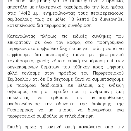
το θέμα συζήτησης για το Περιφερειακό Συμβούλιο,
απεστάλη με ηλεκτρονικό ταχυδρομείο την ίδια ημέρα,
στις 14:42 μ.μ., ενημερώνοντας τους περιφερειακούς
συμβούλους πως σε μόλις 18 λεπτά θα διενεργηθεί
κατεπείγουσα δια περιφοράς συνεδρίαση.
Κατανοώντας πλήρως τις ειδικές συνθήκες που
επικρατούν σε όλο τον κόσμο, στο προηγούμενο
περιφερειακό συμβούλιο δεχτήκαμε για πρώτη φορά, να
ψηφίσουμε δια περιφοράς (μόνο με ηλεκτρονικό
ταχυδρομείο, χωρίς κάποια ειδική ενημέρωση επί των
συγκεκριμένων θεμάτων που τέθηκαν προς ψήφιση),
αλλά τονίσαμε στον πρόεδρο του Περιφερειακού
Συμβουλίου ότι δε θα δεχτούμε ξανά να συμμετάσχουμε
με παρόμοια διαδικασία. Δε θέλαμε, ως ένδειξη
σεβασμού, σε μια περίοδο που η ανθρώπινη ζωή
απειλείται, να έρθουμε σε αντιπαραθέσεις,
αναδεικνύοντας την αδυναμία της διοίκησης της
Περιφέρειας να μη μπορεί να διενεργήσει ένα
περιφερειακό συμβούλιο με τηλεδιάσκεψη.
Επειδή όμως η τακτική αυτή παγιώνεται από την