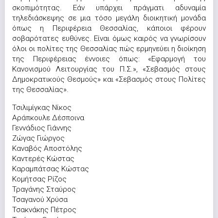
σκοπιμότητας. Εάν υπάρχει πράγματι αδυναμία
τηλεδιάσκεψης σε μια τόσο μεγάλη διοικητική μονάδα
όπως η Περιφέρεια Θεσσαλίας, κάποιοι φέρουν
σοβαρότατες ευθύνες. Είναι όμως καιρός να γνωρίσουν
όλοι οι πολίτες της Θεσσαλίας πώς ερμηνεύει η διοίκηση
της Περιφέρειας έννοιες όπως: «Εφαρμογή του
Κανονισμού Λειτουργίας του Π.Σ.», «Σεβασμός στους
Δημοκρατικούς Θεσμούς» και «Σεβασμός στους Πολίτες
της Θεσσαλίας».
Τσιλιμίγκας Νίκος
Αράπκουλε Δέσποινα
Γεννάδιος Γιάννης
Ζώγας Γιώργος
Καναβός Αποστόλης
Καντερές Κώστας
Καραμπάτσας Κώστας
Κομήτσας Ρίζος
Τραγάνης Σταύρος
Τσαγανού Χρύσα
Τσακνάκης Πέτρος