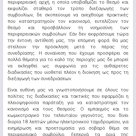
περιφερειακή αρχή, η οποία υποβαθμίζει το θεσμό και
εκφυλίζει σταθερά τον τρόπο διεξαγωγής των
συμβουλίων, δε σκοπεύουμε να ανεχθούμε πρακτικές
που καταστρατηγούν τον κανονισμό, ευτελίζουν τον
θεσμό και προσβάλλουν τη νοημοσύνη των
περιφερειακών συμβούλων. Εάν δεν εκφράσουμε τώρα
την έντονη αντίθεσή μας, την επόμενη φορά θα μας
στείλουν την πρόσκληση μετά το πέρας της
συνεδρίασης. Η συναίνεση που έχουμε προσφέρει σε
πολλά θέματα για το καλό της περιοχής μας δε μπορεί
να εκληφθεί ως συμφωνία για τις αυθαίρετες
διαδικασίες που υιοθετεί πλέον η διοίκηση ως προς τη
διεξαγωγή των συνεδριάσεων.
Είναι ευθύνη μας να γνωστοποιήσουμε σε όλους του
πολίτες τις διαδικασίες και τακτικές που εφαρμόζει η
πλειοψηφούσα παράταξη για να καταστρατηγεί τον
κανονισμό και τους θεσμούς. Ο εμπαιγμός και το
κωμικοτραγικό του τελευταίου γεγονότος, που δίνει
διορία 18 λεπτών μέσω ηλεκτρονικού ταχυδρομείου, για
ενημέρωση και προετοιμασία για σοβαρό θέμα σε
περιφερειακό συμβούλιο, ξεπερνά τα όρια της