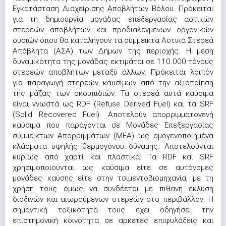
Εγκατάσταση Διαχείρισης Αποβλήτων Βόλου. Πρόκειται
για τη δημιουργία μονάδας επεξεργασίας αστικών
στερεών αποβλήτων και προδιαλεγμένων οργανικών
ουσιών όπου θα καταλήγουν τα σύμμεικτα Αστικά Στερεά
Απόβλητα (ΑΣΑ) των Δήμων της περιοχής. Η μέση
δυναμικότητα της μονάδας εκτιμάται σε 110.000 τόνους
στερεών αποβλήτων μεταξύ άλλων. Πρόκειται λοιπόν
για παραγωγή στερεών καυσίμων από την αξιοποίηση
της μάζας των σκουπιδιών. Τα στερεά αυτά καύσιμα
είναι γνωστά ως RDF (Refuse Derived Fuel) και τα SRF
(Solid Recovered Fuel). Αποτελούν απορριμματογενή
καύσιμα που παράγονται σε Μονάδες Επεξεργασίας
σύμμεικτων Απορριμμάτων (ΜΕΑ) ως ομογενοποιημένα
κλάσματα υψηλής θερμογόνου δύναμης. Αποτελούνται
κυρίως από χαρτί και πλαστικά. Τα RDF και SRF
χρησιμοποιούνται ως καύσιμα είτε σε αυτόνομες
μονάδες καύσης είτε στην τσιμεντοβιομηχανία, με τη
χρήση τους όμως να συνδέεται με πιθανή έκλυση
διοξινών και αιωρούμενων στερεών στο περιβάλλον. Η
σημαντική τοξικότητά τους έχει οδηγήσει την
επιστημονική κοινότητα σε αρκετές επιφυλάξεις και