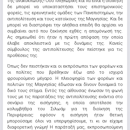
της ανακύκλωσης! Όσο πληθωρική και να είναι η διοίκηση
δε μπορεί να υποκαταστήσει τους επιστημονικούς
φορείς, τις ερευνητικές ομάδες των Πανεπιστημίων, την
αντιπολίτευση και τους κατοίκους της Μαγνησίας. Και δε
μπορεί να διαστρέφει την αλήθεια επειδή θα αρχίσει να
συμβαίνει αυτό που ξεκίνησε εχθές: η απομόνωσή της.
Ας σημειωθεί ότι ήταν η πρώτη απόφαση την οποία
έλαβε αποκλειστικά με τις δυνάμεις της. Κανείς
σύμβουλος της αντιπολίτευσης δεν πείστηκε για τις
προθέσεις της.
Όπως δεν πειστήκαν και οι εκπρόσωποι των φορέων και
οι πολίτες που βρέθηκαν έξω από το ισχυρά
φρουρούμενο μέγαρο. Η πλειοψηφία των φορέων και
πολιτών της Μαγνησίας έδωσαν και δίνουν δυναμικά το
δικό τους στίγμα. Εντός της αίθουσας ένωσαν τη φωνή
τους με τις παρατάξεις της αντιπολίτευσης ενάντια στο
σενάριο της εισήγησης, η οποία αποτέλεσε την
κολυμβήθρα του Σιλωάμ για τη διοίκηση της
Περιφέρειας: εφόσον η εισήγηση ήταν θετική
μπορούσαμε όλοι να υπερψηφίσουμε, τι κι αν είχαμε
διαφορετική γνώμη! Η παράταξή μας, εκπροσωπούμενη