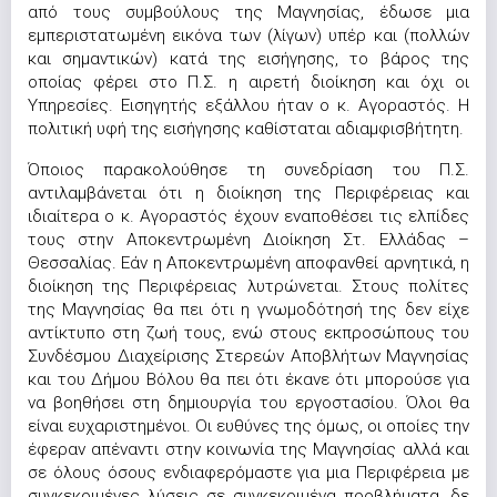
από τους συμβούλους της Μαγνησίας, έδωσε μια
εμπεριστατωμένη εικόνα των (λίγων) υπέρ και (πολλών
και σημαντικών) κατά της εισήγησης, το βάρος της
οποίας φέρει στο Π.Σ. η αιρετή διοίκηση και όχι οι
Υπηρεσίες. Εισηγητής εξάλλου ήταν ο κ. Αγοραστός. Η
πολιτική υφή της εισήγησης καθίσταται αδιαμφισβήτητη.
Όποιος παρακολούθησε τη συνεδρίαση του Π.Σ.
αντιλαμβάνεται ότι η διοίκηση της Περιφέρειας και
ιδιαίτερα ο κ. Αγοραστός έχουν εναποθέσει τις ελπίδες
τους στην Αποκεντρωμένη Διοίκηση Στ. Ελλάδας –
Θεσσαλίας. Εάν η Αποκεντρωμένη αποφανθεί αρνητικά, η
διοίκηση της Περιφέρειας λυτρώνεται. Στους πολίτες
της Μαγνησίας θα πει ότι η γνωμοδότησή της δεν είχε
αντίκτυπο στη ζωή τους, ενώ στους εκπροσώπους του
Συνδέσμου Διαχείρισης Στερεών Αποβλήτων Μαγνησίας
και του Δήμου Βόλου θα πει ότι έκανε ότι μπορούσε για
να βοηθήσει στη δημιουργία του εργοστασίου. Όλοι θα
είναι ευχαριστημένοι. Οι ευθύνες της όμως, οι οποίες την
έφεραν απέναντι στην κοινωνία της Μαγνησίας αλλά και
σε όλους όσους ενδιαφερόμαστε για μια Περιφέρεια με
συγκεκριμένες λύσεις σε συγκεκριμένα προβλήματα, δε