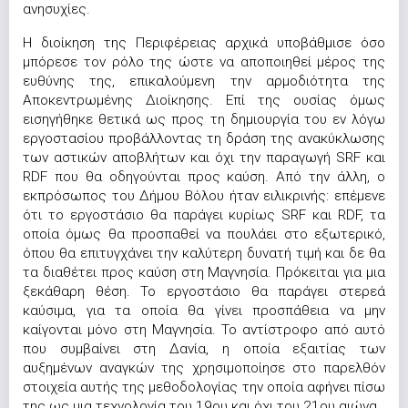
ανησυχίες.
Η διοίκηση της Περιφέρειας αρχικά υποβάθμισε όσο
μπόρεσε τον ρόλο της ώστε να αποποιηθεί μέρος της
ευθύνης της, επικαλούμενη την αρμοδιότητα της
Αποκεντρωμένης Διοίκησης. Επί της ουσίας όμως
εισηγήθηκε θετικά ως προς τη δημιουργία του εν λόγω
εργοστασίου προβάλλοντας τη δράση της ανακύκλωσης
των αστικών αποβλήτων και όχι την παραγωγή SRF και
RDF που θα οδηγούνται προς καύση. Από την άλλη, ο
εκπρόσωπος του Δήμου Βόλου ήταν ειλικρινής: επέμενε
ότι το εργοστάσιο θα παράγει κυρίως SRF και RDF, τα
οποία όμως θα προσπαθεί να πουλάει στο εξωτερικό,
όπου θα επιτυγχάνει την καλύτερη δυνατή τιμή και δε θα
τα διαθέτει προς καύση στη Μαγνησία. Πρόκειται για μια
ξεκάθαρη θέση. Το εργοστάσιο θα παράγει στερεά
καύσιμα, για τα οποία θα γίνει προσπάθεια να μην
καίγονται μόνο στη Μαγνησία. Το αντίστροφο από αυτό
που συμβαίνει στη Δανία, η οποία εξαιτίας των
αυξημένων αναγκών της χρησιμοποίησε στο παρελθόν
στοιχεία αυτής της μεθοδολογίας την οποία αφήνει πίσω
της ως μια τεχνολογία του 19ου και όχι του 21ου αιώνα.