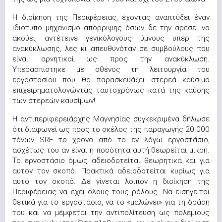
Η διοίκηση της Περιφέρειας, έχοντας αναπτύξει έναν
ιδιότυπο μηχανισμό απόρριψης όσων δε την αρέσει να
ακούει, αντέτεινε γενικόλογους ύμνους υπέρ της
ανακύκλωσης, λες κι απευθυνόταν σε συμβούλους που
είναι αρνητικοί ως προς την ανακύκλωση.
Υπερασπίστηκε με σθένος τη λειτουργία του
εργοστασίου που θα παρασκευάζει στερεά καύσιμα
επιχειρηματολογώντας ταυτοχρόνως κατά της καύσης
των στερεών καυσίμων!
Η αντιπεριφερειάρχης Μαγνησίας συγκεκριμένα δήλωσε
ότι διαφωνεί ως προς το σκέλος της παραγωγής 20.000
τόνων SRF το χρόνο από το εν λόγω εργοστάσιο,
ασχέτως του αν είναι η ποσότητα αυτή θεωρείται μικρή.
Το εργοστάσιο όμως αδειοδοτείται θεωρητικά και για
αυτόν τον σκοπό. Πρακτικά αδειοδοτείται κυρίως για
αυτό τον σκοπό. Δε γίνεται λοιπόν η διοίκηση της
Περιφέρειας να έχει όλους τους ρόλους. Να εισηγείται
θετικά για το εργοστάσιο, να το «μαλώνει» για τη δράση
του και να μέμφεται την αντιπολίτευση ως πολέμιους