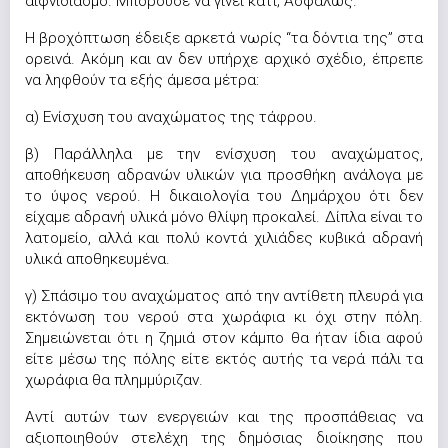
αιφνιδιασμό. Μπορούσε να γίνει κάτι; Ασφαλώς.
Η βροχόπτωση έδειξε αρκετά νωρίς “τα δόντια της” στα
ορεινά. Ακόμη και αν δεν υπήρχε αρχικό σχέδιο, έπρεπε
να ληφθούν τα εξής άμεσα μέτρα:
α) Ενίσχυση του αναχώματος της τάφρου.
β) Παράλληλα με την ενίσχυση του αναχώματος,
αποθήκευση αδρανών υλικών για προσθήκη ανάλογα με
το ύψος νερού. Η δικαιολογία του Δημάρχου ότι δεν
είχαμε αδρανή υλικά μόνο θλίψη προκαλεί. Δίπλα είναι το
λατομείο, αλλά και πολύ κοντά χιλιάδες κυβικά αδρανή
υλικά αποθηκευμένα.
γ) Σπάσιμο του αναχώματος από την αντίθετη πλευρά για
εκτόνωση του νερού στα χωράφια κι όχι στην πόλη.
Σημειώνεται ότι η ζημιά στον κάμπο θα ήταν ίδια αφού
είτε μέσω της πόλης είτε εκτός αυτής τα νερά πάλι τα
χωράφια θα πλημμύριζαν.
Αντί αυτών των ενεργειών και της προσπάθειας να
αξιοποιηθούν στελέχη της δημόσιας διοίκησης που