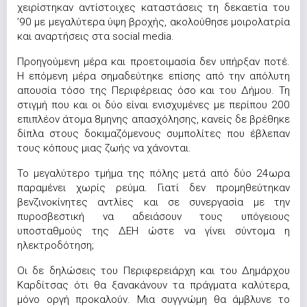
χειρίστηκαν αντίστοιχες καταστάσεις τη δεκαετία του
’90 με μεγαλύτερα ύψη βροχής, ακολούθησε μοιρολατρία
και αναρτήσεις στα social media.
Προηγούμενη μέρα και προετοιμασία δεν υπήρξαν ποτέ.
Η επόμενη μέρα σημαδεύτηκε επίσης από την απόλυτη
απουσία τόσο της Περιφέρειας όσο και του Δήμου. Τη
στιγμή που και οι δύο είναι ενισχυμένες με περίπου 200
επιπλέον άτομα 8μηνης απασχόλησης, κανείς δε βρέθηκε
δίπλα στους δοκιμαζόμενους συμπολίτες που έβλεπαν
τους κόπους μιας ζωής να χάνονται.
Το μεγαλύτερο τμήμα της πόλης μετά από δύο 24ωρα
παραμένει χωρίς ρεύμα. Γιατί δεν προμηθεύτηκαν
βενζινοκίνητες αντλίες και σε συνεργασία με την
πυροσβεστική να αδειάσουν τους υπόγειους
υποσταθμούς της ΔΕΗ ώστε να γίνει σύντομα η
ηλεκτροδότηση;
Οι δε δηλώσεις του Περιφερειάρχη και του Δημάρχου
Καρδίτσας ότι θα ξανακάνουν τα πράγματα καλύτερα,
μόνο οργή προκαλούν. Μια συγγνώμη θα άμβλυνε το