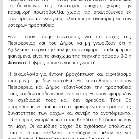
τη δημιουργία της. Δυστυχώς αμαχητί, χωρίς την
παραμικρή πρωτοβουλία, χωρίς τις απαιτούμενες εκ
των προτέρων ενέργειες αλλά και με ανεπαρκή εκ των
υστέρων προσπάθεια.
Είναι πέραν πάσης φαντασίας για τις αρχές της
Περιφέρειας και του Δήμου να μη γνωρίζουν ότι η
Αχίλλειος πτέρνα της πόλης, όσον αφορά τα πλημμυρικά
φαινόμενα, είναι το ανάχωμα της τεχνικής τάφρου 3-2 ή
Φαγάνα ή Γάβρας όπως είναι πιο γνωστή.
Η δικαιολογία για έντονη βροχόπτωση και αιφνιδιασμό
από μόνη της δεν ευσταθεί. Θα ευσταθούσε εφόσον
Περιφέρεια και Δήμος εξαντλούσαν την προσπάθειά
τους και δεν αποδεικνύονταν αρκετή. Εφόσον εφάρμοζαν
το σχεδιασμό τους και δεν αρκούσε. Τότε θα
μπορούσαμε να πούμε ότι τα φαινόμενα ξεπέρασαν τις
δυνατότητες των αρχών και συνέβη το αναπόφευκτο.
Τώρα όμως γνωρίζουμε ότι ως Καρδίτσα δε δώσαμε καν
τη μάχη. Οι αρμόδιες αρχές δε σχεδίασαν απολύτως
τίποτα, όπως εξάλλου παραδέχονται μιλώντας για