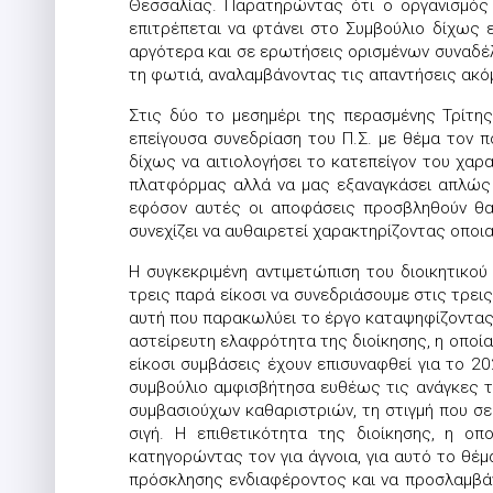
Θεσσαλίας. Παρατηρώντας ότι ο οργανισμός 
επιτρέπεται να φτάνει στο Συμβούλιο δίχως 
αργότερα και σε ερωτήσεις ορισμένων συναδέλφ
τη φωτιά, αναλαμβάνοντας τις απαντήσεις ακόμ
Στις δύο το μεσημέρι της περασμένης Τρίτη
επείγουσα συνεδρίαση του Π.Σ. με θέμα τον 
δίχως να αιτιολογήσει το κατεπείγον του χαρ
πλατφόρμας αλλά να μας εξαναγκάσει απλώς 
εφόσον αυτές οι αποφάσεις προσβληθούν θα 
συνεχίζει να αυθαιρετεί χαρακτηρίζοντας οποι
Η συγκεκριμένη αντιμετώπιση του διοικητικο
τρεις παρά είκοσι να συνεδριάσουμε στις τρεις
αυτή που παρακωλύει το έργο καταψηφίζοντας κ
αστείρευτη ελαφρότητα της διοίκησης, η οποία
είκοσι συμβάσεις έχουν επισυναφθεί για το 2
συμβούλιο αμφισβήτησα ευθέως τις ανάγκες τ
συμβασιούχων καθαριστριών, τη στιγμή που σε
σιγή. Η επιθετικότητα της διοίκησης, η ο
κατηγορώντας τον για άγνοια, για αυτό το θέμ
πρόσκλησης ενδιαφέροντος και να προσλαμβά