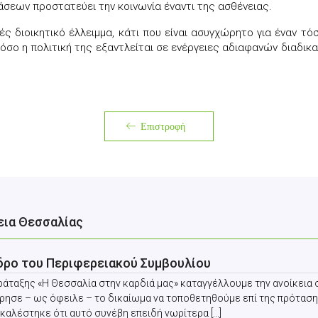
άσεων προστατεύει την κοινωνία έναντι της ασθένειας.
 διοικητικό έλλειμμα, κάτι που είναι ασυγχώρητο για έναν τόσ
 όσο η πολιτική της εξαντλείται σε ενέργειες αδιαφανών διαδ
Επιστροφή
εια Θεσσαλίας
εδρο του Περιφερειακού Συμβουλίου
αράταξης «Η Θεσσαλία στην καρδιά μας» καταγγέλλουμε την ανοίκει
ρησε – ως όφειλε – το δικαίωμα να τοποθετηθούμε επί της πρόταση
καλέστηκε ότι αυτό συνέβη επειδή νωρίτερα [...]