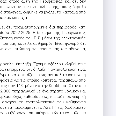
άδας όπως αυτή της Περιφέρειας και ότι δεν
ιο εναντίον της αντιπολίτευσης, όπως έπραξε
κό στέλεχος, κλήθηκε να βγάλει τα κάστανα από
ως με επιτυχία.
εί ότι πραγματοποιήθηκε δια περιφοράς κατ’
ίοδο 2022-2025. Η διοίκηση της Περιφέρειας,
υζήτηση εντός του Π.Σ. μέσω της ηλεκτρονικής
ου μας έστειλε αυθημερόν. Είναι φανερό ότι
νη αντιμετώπιση εκ μέρους μας ως αδυναμία,
ροκαλεί έκπληξη. Έχουμε εξάλλου κληθεί στις
α τετριμμένα, ότι δηλαδή η αντιπολίτευση είναι
άγματι καταψηφίζουμε ως αντιπολίτευση είναι η
οφάσεις για τις οποίες κόπτεται: παραπάνω από
ιας covid-19 μόνο για την Καρδίτσα. Όταν στο
2.000 τετραγωνικά με ένα στρατό μόνιμων και
υμβασιούχες καθαρίστριες, επικράτησε νεκρική
 ασκήσει τα αντιπολιτευτικά του καθήκοντα
ώστε να παρακάμπτει το ΑΣΕΠ ή τις διαδικασίες
των συμβάσεων που υπέγραψε ώστε να μάθουμε