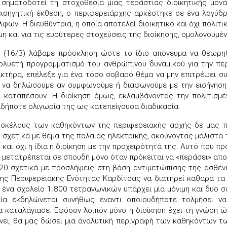
σηματοδοτεί τη στοχοθεσία μιας τεράστιας διοικητικής μον
εισηγητική έκθεση, ο περιφερειάρχης αρκέστηκε σε ένα λογύδρ
ων. Η διευθύντρια, η οποία αποτελεί διοικητικό και όχι πολιτι
η και για τις ευρύτερες στοχεύσεις της διοίκησης, ομολογουμέν
ς (16/3) λάβαμε πρόσκληση ώστε το ίδιο απόγευμα να θεωρηθ
πολυετή προγραμματισμό του ανθρώπινου δυναμικού για την περ
ακτήρα, επέλεξε για ένα τόσο σοβαρό θέμα να μην επιτρέψει σ
να δηλώσουμε αν συμφωνούμε ή διαφωνούμε με την εισήγηση π
καταπέσουν. Η διοίκηση όμως, εκλαμβάνοντας την πολιτισμέ
αδήποτε ολιγωρία της ως κατεπείγουσα διαδικασία.
ύ σκέλους των καθηκόντων της περιφερειακής αρχής δε μας π
 σχετικά με θέμα της παλαιάς ηλεκτρικής, ακούγοντας μάλιστα τ
αι όχι η ίδια η διοίκηση με την προχειρότητά της. Αυτό που πρ
 μετατρέπεται σε σπουδή μόνο όταν πρόκειται να «περάσει» απ
020 σχετικά με προσλήψεις στη βάση αντιμετώπισης της ασθένε
ης Περιφερειακής Ενότητας Καρδίτσας να διατηρεί καθαρά τα 
 ένα σχολείο 1.800 τετραγωνικών υπάρχει μία μόνιμη και δυο σ
ποία εκδηλώνεται συνήθως έναντι οποιουδήποτε τολμήσει να
α καταλάγιασε. Εφόσον λοιπόν μόνο η διοίκηση έχει τη γνώση 
νει, θα μας δώσει μια αναλυτική περιγραφή των καθηκόντων 