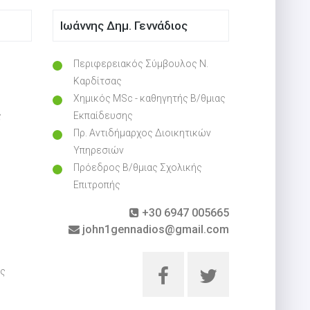
Ιωάννης Δημ. Γεννάδιος
Περιφερειακός Σύμβουλος Ν.
Καρδίτσας
Χημικός MSc - καθηγητής Β/θμιας
ς
Εκπαίδευσης
Πρ. Αντιδήμαρχος Διοικητικών
Υπηρεσιών
Πρόεδρος Β/θμιας Σχολικής
Επιτροπής
+30 6947 005665
john1gennadios@gmail.com
ες