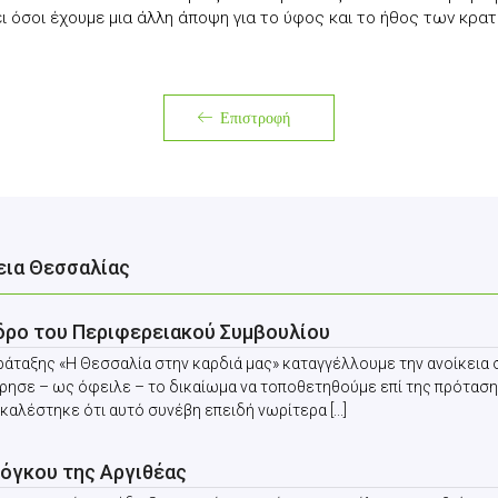
έπει όσοι έχουμε μια άλλη άποψη για το ύφος και το ήθος των κ
Επιστροφή
εια Θεσσαλίας
εδρο του Περιφερειακού Συμβουλίου
αράταξης «Η Θεσσαλία στην καρδιά μας» καταγγέλλουμε την ανοίκει
ρησε – ως όφειλε – το δικαίωμα να τοποθετηθούμε επί της πρόταση
καλέστηκε ότι αυτό συνέβη επειδή νωρίτερα [...]
 όγκου της Αργιθέας