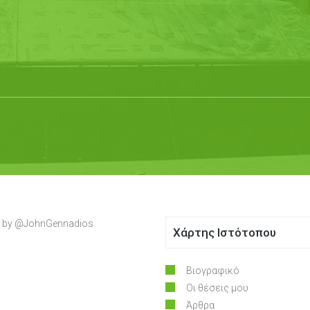
 by @JohnGennadios
Χάρτης Ιστότοπου
Βιογραφικό
Οι θέσεις μου
Άρθρα