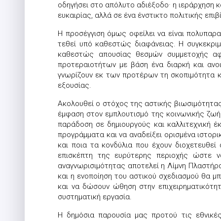
οδηγήσει στο απόλυτο αδιέξοδο· η ιεράρχηση κ
ευκαιρίας, αλλά σε ένα ένστικτο πολιτικής επι
Η προσέγγιση όμως οφείλει να είναι πολυπαραγ
τεθεί υπό καθεστώς διαφάνειας. Η συγκεκριμ
καθεστώς απουσίας θεσμών συμμετοχής αφή
προτεραιοτήτων με βάση ένα διαρκή και ανο
γνωρίζουν εκ των προτέρων τη σκοπιμότητα κα
εξουσίας.
Ακολουθεί ο στόχος της αστικής βιωσιμότητας
έμφαση στον εμπλουτισμό της κοινωνικής ζωής 
παράδοση σε δημιουργούς και καλλιτεχνική έκ
προγράμματα και να αναδείξει ορισμένα ιστορι
και ποια τα κονδύλια που έχουν διοχετευθεί
επισκέπτη της ευρύτερης περιοχής ώστε να
αναγνωρισιμότητας αποτελεί η Λίμνη Πλαστήρα,
και η ενοποίηση του αστικού σχεδιασμού θα μ
και να δώσουν ώθηση στην επιχειρηματικότη
συστηματική εργασία.
Η δημόσια παρουσία μας προτού τις εθνικέ