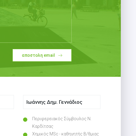
αποστολη email
Ιωάννης Δημ. Γεννάδιος
Περιφερειακός Σύμβουλος Ν.
Καρδίτσας
Χημικός MSc - καθηγητής Β/θμιας