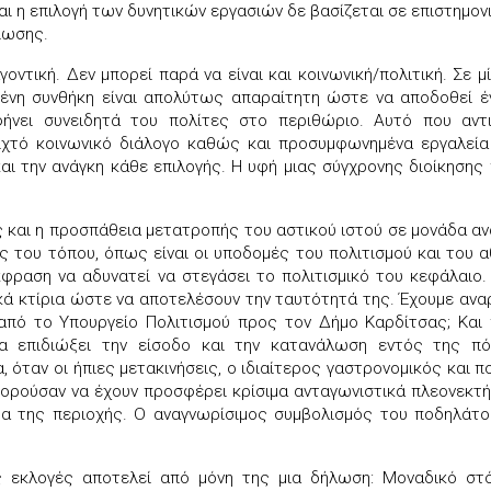
αι η επιλογή των δυνητικών εργασιών δε βασίζεται σε επιστημον
βίωσης.
οντική. Δεν μπορεί παρά να είναι και κοινωνική/πολιτική. Σε
ένη συνθήκη είναι απολύτως απαραίτητη ώστε να αποδοθεί έ
νει συνειδητά του πολίτες στο περιθώριο. Αυτό που αντι
ιχτό κοινωνικό διάλογο καθώς και προσυμφωνημένα εργαλεία
ι την ανάγκη κάθε επιλογής. Η υφή μιας σύγχρονης διοίκησης
 και η προσπάθεια μετατροπής του αστικού ιστού σε μονάδα α
του τόπου, όπως είναι οι υποδομές του πολιτισμού και του αθ
φραση να αδυνατεί να στεγάσει το πολιτισμικό του κεφάλαιο.
κά κτίρια ώστε να αποτελέσουν την ταυτότητά της. Έχουμε αναρω
 από το Υπουργείο Πολιτισμού προς τον Δήμο Καρδίτσας; Και 
 επιδιώξει την είσοδο και την κατανάλωση εντός της πόλ
 όταν οι ήπιες μετακινήσεις, ο ιδιαίτερος γαστρονομικός και 
πορούσαν να έχουν προσφέρει κρίσιμα ανταγωνιστικά πλεονεκτή
τα της περιοχής. Ο αναγνωρίσιμος συμβολισμός του ποδηλάτο
ς εκλογές αποτελεί από μόνη της μια δήλωση: Μοναδικό στό