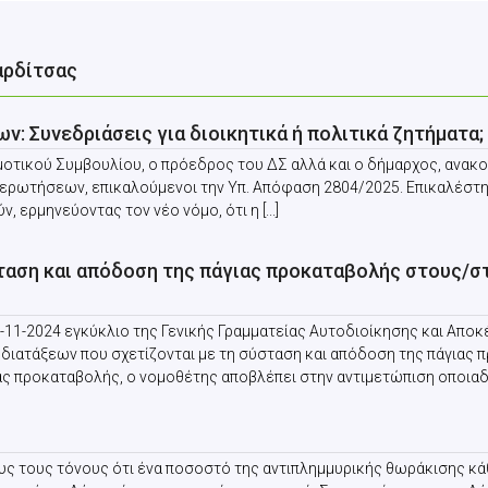
αρδίτσας
 Συνεδριάσεις για διοικητικά ή πολιτικά ζητήματα;
οτικού Συμβουλίου, ο πρόεδρος του ΔΣ αλλά και ο δήμαρχος, ανακο
περωτήσεων, επικαλούμενοι την Υπ. Απόφαση 2804/2025. Επικαλέστ
 ερμηνεύοντας τον νέο νόμο, ότι η [...]
ταση και απόδοση της πάγιας προκαταβολής στους/σ
7-11-2024 εγκύκλιο της Γενικής Γραμματείας Αυτοδιοίκησης και Απο
διατάξεων που σχετίζονται με τη σύσταση και απόδοση της πάγιας 
 προκαταβολής, ο νομοθέτης αποβλέπει στην αντιμετώπιση οποιαδήπο
ς τους τόνους ότι ένα ποσοστό της αντιπλημμυρικής θωράκισης κά