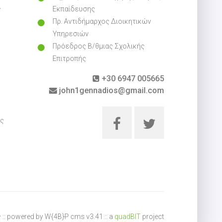
ς
Εκπαίδευσης
Πρ. Αντιδήμαρχος Διοικητικών
Υπηρεσιών
Πρόεδρος Β/θμιας Σχολικής
Επιτροπής
+30 6947 005665
john1gennadios@gmail.com
ες
 :: powered by W{4B}P cms v3.41 :: a
quadBIT
project