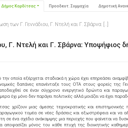
Δήμος Καρδίτσας
Προοδευτ. Συμμαχία
Δημοτική Ανα
ση των Γ. Γεννάδιου, Γ. Ντελή και Γ. Σβάρνα: [...]
ου, Γ. Ντελή και Γ. Σβάρνα: Υποψήφιος 
ό την οποία εξέρχεται σταδιακά η χώρα έχει επηρεάσει αναμφίβο
ιονομικές δαπάνες επανένταξε τους ΟΤΑ στους φορείς της Γε
 αποδειχθεί σε έναν σύγχρονο ενεργητικό δρώντα και παραγ
ρα όχι μόνο δεν παράγει πολιτικές αλλά μοιάζει να έχει παρα
σας χρίζουν μιας άμεσης τεχνοκρατικής και επιστημονικής 
/παραγωγικού τομέα σε νέες δράσεις και εξωστρέφεια και να α
έτη σε ένα σχέδιο ανάκαμψης μια περιοχής που φαίνεται να δυσ
α αποφασίζει μόνος του κάθε πτυχή της διοικητικής καθημε