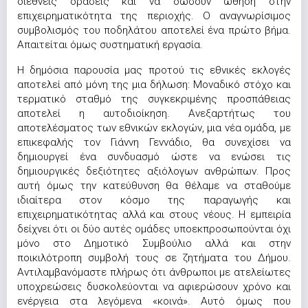
διεθνείς δράσεις και να δώσουν ώθηση στην
επιχειρηματικότητα της περιοχής. Ο αναγνωρίσιμος
συμβολισμός του ποδηλάτου αποτελεί ένα πρώτο βήμα.
Απαιτείται όμως συστηματική εργασία.
Η δημόσια παρουσία μας προτού τις εθνικές εκλογές
αποτελεί από μόνη της μια δήλωση: Μοναδικό στόχο και
τερματικό σταθμό της συγκεκριμένης προσπάθειας
αποτελεί η αυτοδιοίκηση. Ανεξαρτήτως του
αποτελέσματος των εθνικών εκλογών, μια νέα ομάδα, με
επικεφαλής τον Γιάννη Γεννάδιο, θα συνεχίσει να
δημιουργεί ένα συνδυασμό ώστε να ενώσει τις
δημιουργικές δεξιότητες αξιόλογων ανθρώπων. Προς
αυτή όμως την κατεύθυνση θα θέλαμε να σταθούμε
ιδιαίτερα στον κόσμο της παραγωγής και
επιχειρηματικότητας αλλά και στους νέους. Η εμπειρία
δείχνει ότι οι δύο αυτές ομάδες υποεκπροσωπούνται όχι
μόνο στο Δημοτικό Συμβούλιο αλλά και στην
ποικιλότροπη συμβολή τους σε ζητήματα του Δήμου.
Αντιλαμβανόμαστε πλήρως ότι άνθρωποι με ατελείωτες
υποχρεώσεις δυσκολεύονται να αφιερώσουν χρόνο και
ενέργεια στα λεγόμενα «κοινά». Αυτό όμως που