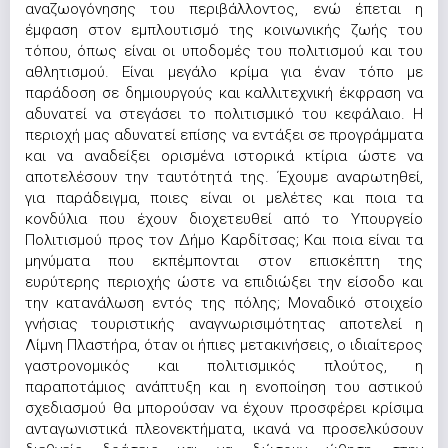
αναζωογόνησης του περιβάλλοντος, ενώ έπεται η
έμφαση στον εμπλουτισμό της κοινωνικής ζωής του
τόπου, όπως είναι οι υποδομές του πολιτισμού και του
αθλητισμού. Είναι μεγάλο κρίμα για έναν τόπο με
παράδοση σε δημιουργούς και καλλιτεχνική έκφραση να
αδυνατεί να στεγάσει το πολιτισμικό του κεφάλαιο. Η
περιοχή μας αδυνατεί επίσης να εντάξει σε προγράμματα
και να αναδείξει ορισμένα ιστορικά κτίρια ώστε να
αποτελέσουν την ταυτότητά της. Έχουμε αναρωτηθεί,
για παράδειγμα, ποιες είναι οι μελέτες και ποια τα
κονδύλια που έχουν διοχετευθεί από το Υπουργείο
Πολιτισμού προς τον Δήμο Καρδίτσας; Και ποια είναι τα
μηνύματα που εκπέμπονται στον επισκέπτη της
ευρύτερης περιοχής ώστε να επιδιώξει την είσοδο και
την κατανάλωση εντός της πόλης; Μοναδικό στοιχείο
γνήσιας τουριστικής αναγνωρισιμότητας αποτελεί η
Λίμνη Πλαστήρα, όταν οι ήπιες μετακινήσεις, ο ιδιαίτερος
γαστρονομικός και πολιτισμικός πλούτος, η
παραποτάμιος ανάπτυξη και η ενοποίηση του αστικού
σχεδιασμού θα μπορούσαν να έχουν προσφέρει κρίσιμα
ανταγωνιστικά πλεονεκτήματα, ικανά να προσελκύσουν