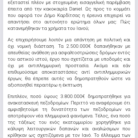
εξεταστεί πλέον με στοχευμένη εισαγγελική παρέμβαση
έπειτα από την κακοκαιρία Daniel. Ως προς το κομμάτι
που αφορά τον Δήμο Καρδίτσας η έρευνα επιχειρεί να
απαντήσει στο αυτονόητο ερώτημα όλων μας: Πώς
κατανεμήθηκαν τα χρήματα του Ιανού;
Ας επιχειρήσουμε λοιπόν μια απάντηση με πολιτική και
όχι νομική διάσταση. Τα 2.500.000€ δαπανήθηκαν με
απευθείας ανάθεση για ασφαλτοστρώσεις δρόμων εντός
του αστικού ιστού, έργο που σχετίζεται με υποδομές και
όχι με αντιπλημμυρική προστασία. Ακόμα και εάν
επιθυμούσαμε αποκαταστάσεις αντί αντιπλημμυρικών
έργων, θα έπρεπε αυτές να δημοπρατηθούν ώστε να
αξιοποιηθεί περαιτέρω η έκπτωση.
Επιπλέον, ποσό ύψους 3.800.000€ δημοπρατήθηκε για
ανακατασκευή πεζοδρομίων. Περιττό να αναφέρουμε ότι
αμφισβητούμε τη δυνατότητα των πεζοδρομίων να
αποτρέψουν νέα πλημμυρικά φαινόμενα. Τέλος, ένα ποσό
της τάξεως του ενός εκατομμυρίου χορηγήθηκε για
κάλυψη λειτουργικών δαπανών και αναλώσιμων που
κρίθηκαν ως σχετιζόμενα με τον Ιανό. Το έλλειμμα των