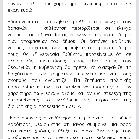
έργων προληπτικού χαρακτήρα τείνει περίπου στα 7,5
εκατ. ευρώ.
Εδώ ανακύπτει το σύνηθες πρόβλημα του ελέγχου των
δαπανών. Η κυβέρνηση περιορίζεται σε έλεγχο
νομιμότητας, αδυνατώντας να ελέγξει την σκοπιμότητα
των αποφάσεων του δήμου. Οι δαπάνες κρίθηκαν
νόμιμες, ασχέτως εάν αμφισβητείται η σκοπιμότητά
τους. Ως «Συνεργασία Ευθύνης» προτείνουμε ότι σε
εξαιρετικές περιπτώσεις, όπως είναι αυτές των
θεομηνιών, η κυβέρνηση θα πρέπει να διασφαλίζει τη
διοχέτευση των χρημάτων αποκλειστικά για τους
σκοπούς που ονοματίζει. Για ζητήματα πολιτικής
προστασίας η πολιτεία οφείλει να προασπίζεται τον
χαρακτήρα των έργων ακόμα και αν ως στελέχη της
αυτοδιοίκησης το εκλάβουμε ως περιστολή της
διοικητικής αυτοτέλειας των ΟΤΑ.
Παρατηρώντας η κυβέρνηση ότι η διοίκηση του δήμου
Καρδίτσας, θεωρώντας ότι Ιανός συμβαίνει μία φορά
στα εκατό χρόνια, επέλεξε το ρίσκο βελτίωσης των
υποδομών ώστε να γίνει αρεστή στο εκλογικό σώμα,