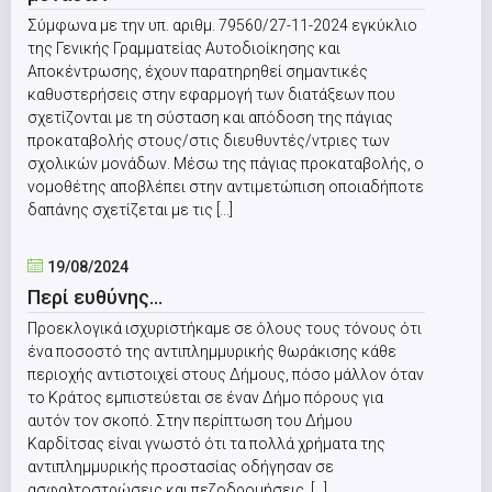
Σύμφωνα με την υπ. αριθμ. 79560/27-11-2024 εγκύκλιο
της Γενικής Γραμματείας Αυτοδιοίκησης και
Αποκέντρωσης, έχουν παρατηρηθεί σημαντικές
καθυστερήσεις στην εφαρμογή των διατάξεων που
σχετίζονται με τη σύσταση και απόδοση της πάγιας
προκαταβολής στους/στις διευθυντές/ντριες των
σχολικών μονάδων. Μέσω της πάγιας προκαταβολής, ο
νομοθέτης αποβλέπει στην αντιμετώπιση οποιαδήποτε
δαπάνης σχετίζεται με τις [...]
19/08/2024
Περί ευθύνης…
Προεκλογικά ισχυριστήκαμε σε όλους τους τόνους ότι
ένα ποσοστό της αντιπλημμυρικής θωράκισης κάθε
περιοχής αντιστοιχεί στους Δήμους, πόσο μάλλον όταν
το Κράτος εμπιστεύεται σε έναν Δήμο πόρους για
αυτόν τον σκοπό. Στην περίπτωση του Δήμου
Καρδίτσας είναι γνωστό ότι τα πολλά χρήματα της
αντιπλημμυρικής προστασίας οδήγησαν σε
ασφαλτοστρώσεις και πεζοδρομήσεις, [...]