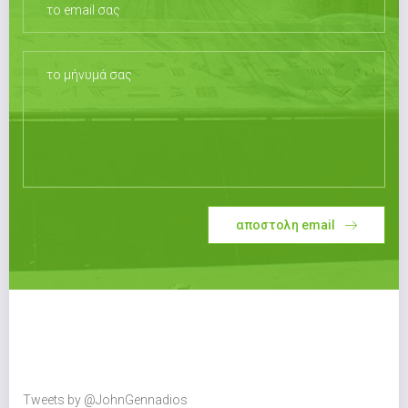
αποστολη email
Tweets by @JohnGennadios