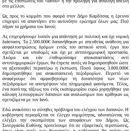
με τις επιπτώσεις του «Ιανού» ή την πρόληψη για ανάλογη απειλή
στο μέλλον.
Ως προς το κομμάτι που αφορά στον Δήμο Καρδίτσας η έρευνα
επιχειρεί να απαντήσει στο αυτονόητο ερώτημα όλων μας: Πού
πήγαν τα χρήματα του Ιανού;
Ας επιχειρήσουμε λοιπόν μια απάντηση με πολιτική και όχι νομική
διάσταση. Τα 2.500.000€ δαπανήθηκαν με απευθείας ανάθεση για
ασφαλτοστρώσεις δρόμων εντός του αστικού ιστού, έργο που
σχετίζεται με υποδομές και όχι με αντιπλημμυρική προστασία.
Ακόμα και εάν επιθυμούσαμε αποκαταστάσεις αντί
αντιπλημμυρικών έργων, θα έπρεπε αυτές να δημοπρατηθούν ώστε
να αξιοποιηθεί περαιτέρω η έκπτωση. Ποσό ύψους 3.800.000€
δημοπρατήθηκε για ανακατασκευή πεζοδρομίων. Περιττό να
αναφέρουμε ότι αμφισβητούμε τη δυνατότητα των νέων
πεζοδρομίων να αποτρέψουν νέα πλημμυρικά φαινόμενα. Τέλος,
ένα ποσό της τάξεως του ενός εκατομμυρίου ευρώ χορηγήθηκε για
κάλυψη λειτουργικών δαπανών και αναλώσιμων που κρίθηκαν ως
σχετιζόμενα με τον Ιανό.
Εδώ ανακύπτει το σύνηθες πρόβλημα του ελέγχου των δαπανών. Η
κυβέρνηση περιορίζεται σε έλεγχο νομιμότητας, αδυνατώντας να
ελέγξει την σκοπιμότητα των αποφάσεων του Δήμου. Ως
Συνεργασία Ευθύνης προτείνουμε ότι σε εξαιρετικές περιπτώσεις,
όπως είναι αυτές των θεομηνιών, η κυβέρνηση θα πρέπει να