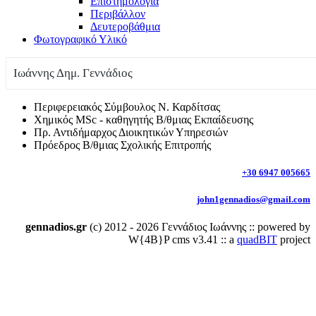
Επιστημολογία
Περιβάλλον
Δευτεροβάθμια
Φωτογραφικό Υλικό
Ιωάννης Δημ. Γεννάδιος
Περιφερειακός Σύμβουλος Ν. Καρδίτσας
Χημικός MSc - καθηγητής Β/θμιας Εκπαίδευσης
Πρ. Αντιδήμαρχος Διοικητικών Υπηρεσιών
Πρόεδρος Β/θμιας Σχολικής Επιτροπής
+30 6947 005665
john1gennadios@gmail.com
gennadios.gr
(c) 2012 - 2026 Γεννάδιος Ιωάννης :: powered by
W{4B}P cms v3.41 :: a
quadBIT
project