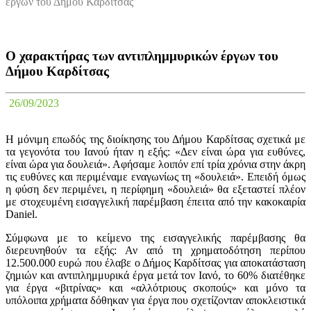
έργων του Δήμου Καρδίτσας
Ο χαρακτήρας των αντιπλημμυρικών έργων του
Δήμου Καρδίτσας
26/09/2023
Η μόνιμη επωδός της διοίκησης του Δήμου Καρδίτσας σχετικά με
τα γεγονότα του Ιανού ήταν η εξής: «Δεν είναι ώρα για ευθύνες,
είναι ώρα για δουλειά». Αφήσαμε λοιπόν επί τρία χρόνια στην άκρη
τις ευθύνες και περιμέναμε εναγωνίως τη «δουλειά». Επειδή όμως
η φύση δεν περιμένει, η περίφημη «δουλειά» θα εξεταστεί πλέον
με στοχευμένη εισαγγελική παρέμβαση έπειτα από την κακοκαιρία
Daniel.
Σύμφωνα με το κείμενο της εισαγγελικής παρέμβασης θα
διερευνηθούν τα εξής: Αν από τη χρηματοδότηση περίπου
12.500.000 ευρώ που έλαβε ο Δήμος Καρδίτσας για αποκατάσταση
ζημιών και αντιπλημμυρικά έργα μετά τον Ιανό, το 60% διατέθηκε
για έργα «βιτρίνας» και «αλλότριους σκοπούς» και μόνο τα
υπόλοιπα χρήματα δόθηκαν για έργα που σχετίζονταν αποκλειστικά