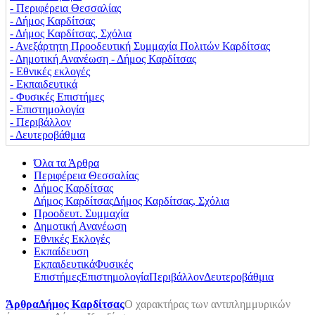
‐ Περιφέρεια Θεσσαλίας
‐ Δήμος Καρδίτσας
‐ Δήμος Καρδίτσας, Σχόλια
‐ Ανεξάρτητη Προοδευτική Συμμαχία Πολιτών Καρδίτσας
‐ Δημοτική Ανανέωση - Δήμος Καρδίτσας
‐ Εθνικές εκλογές
‐ Εκπαιδευτικά
‐ Φυσικές Επιστήμες
‐ Επιστημολογία
‐ Περιβάλλον
‐ Δευτεροβάθμια
Όλα τα Άρθρα
Περιφέρεια Θεσσαλίας
Δήμος Καρδίτσας
Δήμος Καρδίτσας
Δήμος Καρδίτσας, Σχόλια
Προοδευτ. Συμμαχία
Δημοτική Ανανέωση
Εθνικές Εκλογές
Εκπαίδευση
Εκπαιδευτικά
Φυσικές
Επιστήμες
Επιστημολογία
Περιβάλλον
Δευτεροβάθμια
Άρθρα
Δήμος Καρδίτσας
Ο χαρακτήρας των αντιπλημμυρικών