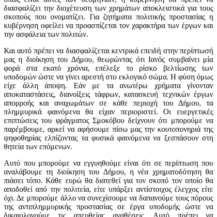
διασφαλίζει την διοχέτευση των χρημάτων αποκλειστικά για τους
σκοπούς που ονοματίζει. Για ζητήματα πολιτικής προστασίας η
κυβέρνηση οφείλει να προασπίζεται τον χαρακτήρα των έργων και
την ασφάλεια των πολιτών.
Και αυτό πρέπει να διασφαλίζεται κεντρικά επειδή στην περίπτωσή
μας η διοίκηση του Δήμου, θεωρώντας ότι Ιανός συμβαίνει μία
φορά στα εκατό χρόνια, επέλεξε το ρίσκο βελτίωσης των
υποδομών ώστε να γίνει αρεστή στο εκλογικό σώμα. Η φύση όμως
είχε άλλη άποψη. Εάν με τα ανωτέρω χρήματα γίνονταν
αποκαταστάσεις, διανοίξεις τάφρων, κατασκευή τεχνικών έργων
απορροής και αναχωμάτων σε κάθε περιοχή του Δήμου, τα
πλημμυρικά φαινόμενα θα είχαν περιοριστεί. Οι ευεργετικές
επιπτώσεις του φράγματος Σμοκόβου δείχνουν ότι μπορούμε να
παρέμβουμε, αρκεί να αφήσουμε πίσω μας την κουτοπονηριά της
ψηφοθηρίας ελπίζοντας τα φυσικά φαινόμενα να ξεσπάσουν στη
θητεία των επόμενων.
Αυτό που μπορούμε να εγγυηθούμε είναι ότι σε περίπτωση που
αναλάβουμε τη διοίκηση του Δήμου, η νέα χρηματοδότηση θα
πιάσει τόπο. Κάθε ευρώ θα διατεθεί για τον σκοπό τον οποίο θα
αποδοθεί από την πολιτεία, είτε υπάρξει αντίστοιχος έλεγχος είτε
όχι. Δε μπορούμε άλλο να συνεχίσουμε να δαπανούμε τους πόρους
της αντιπλημμυρικής προστασίας σε έργα υποδομής ώστε να
δικαιολογούμε τις απευθείας αναθέσεις. Αυτό πρέπει να