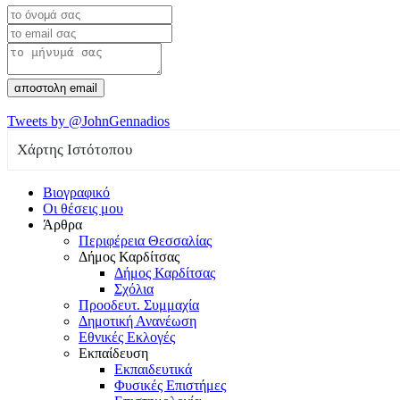
αποστολη email
Tweets by @JohnGennadios
Χάρτης Ιστότοπου
Βιογραφικό
Οι θέσεις μου
Άρθρα
Περιφέρεια Θεσσαλίας
Δήμος Καρδίτσας
Δήμος Καρδίτσας
Σχόλια
Προοδευτ. Συμμαχία
Δημοτική Ανανέωση
Εθνικές Εκλογές
Εκπαίδευση
Εκπαιδευτικά
Φυσικές Επιστήμες