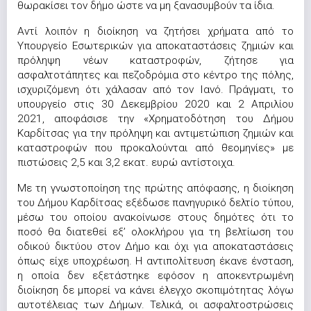
θωρακίσει τον δήμο ώστε να μη ξανασυμβούν τα ίδια.
Αντί λοιπόν η διοίκηση να ζητήσει χρήματα από το
Υπουργείο Εσωτερικών για αποκαταστάσεις ζημιών και
πρόληψη νέων καταστροφών, ζήτησε για
ασφαλτοτάπητες και πεζοδρόμια στο κέντρο της πόλης,
ισχυριζόμενη ότι χάλασαν από τον Ιανό. Πράγματι, το
υπουργείο στις 30 Δεκεμβρίου 2020 και 2 Απριλίου
2021, αποφάσισε την «Χρηματοδότηση του Δήμου
Καρδίτσας για την πρόληψη και αντιμετώπιση ζημιών και
καταστροφών που προκαλούνται από θεομηνίες» με
πιστώσεις 2,5 και 3,2 εκατ. ευρώ αντίστοιχα.
Με τη γνωστοποίηση της πρώτης απόφασης, η διοίκηση
του Δήμου Καρδίτσας εξέδωσε πανηγυρικό δελτίο τύπου,
μέσω του οποίου ανακοίνωσε στους δημότες ότι το
ποσό θα διατεθεί εξ’ ολοκλήρου για τη βελτίωση του
οδικού δικτύου στον Δήμο και όχι για αποκαταστάσεις
όπως είχε υποχρέωση. Η αντιπολίτευση έκανε ένσταση,
η οποία δεν εξετάστηκε εφόσον η αποκεντρωμένη
διοίκηση δε μπορεί να κάνει έλεγχο σκοπιμότητας λόγω
αυτοτέλειας των Δήμων. Τελικά, οι ασφαλτοστρώσεις