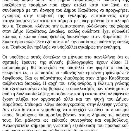
υπεξαίρεσης τροφίμων που είχαν σταλεί κατά τον Ιανό, σε
συνδυασμό με την άρνηση του Δήμου Καρδίτσας να προχωρήσει
εγκαίρως στην υποβολή της έγκλησης, επιτρέποντας στην
κατηγορουμένη να στέκεται σήμερα με υπερηφάνεια στο πλευρό
του κ. Τσιάκου, κλόνισε την εμπιστοσύνη ολόκληρης της χώρας
στον Δήμο Καρδίτσας. Δικαίως, καθώς ουδέποτε έχει αθωωθεί
κάποιος ή κάποια όπως ψευδώς διακινήθηκε στην Καρδίτσα. Το
δικαστήριο απλώς δεν εξέτασε ποτέ την ουσία της υπόθεσης καθώς
ο κ. Τσιάκος δεν πρόλαβε να υποβάλλει εγκαίρως την έγκληση.
Οι υποθέσεις αυτές έστειλαν το μήνυμα στο πανελλήνιο ότι οι
σχετικές έρευνες της εθνικής βιβλιογραφίας έχουν δίκιο: Η
αυτοδιοίκηση θα συνεχίσει να αποτελεί τον φορέα ο οποίος
θεωρείται ως ο περισσότερο πιθανός για εμφάνιση φαινομένων
διαφθοράς. Και οι πιθανότητες διαφθοράς στον Δήμο Καρδίτσας
αυξάνονται διαρκώς. Η αρχή του ενός ανδρός, η έλλειψη γνώσης
και εξειδικευμένων συμβούλων, ο αποκλεισμός των συνδημοτών
από τη διαδικασία λήψης αποφάσεων και η εκτεταμένη αδιαφάνεια
έχουν πλήξει τον οργανισμό αλλά και την ψυχή του Δήμου
Καρδίτσας. Στέκομαι -λόγω ιδιοσυγκρασίας- στην έλλειψη γνώσης.
Δεν είναι δυνατό ο νομοθέτης να συνεχίζει να δίνει το δικαίωμα
στους δημάρχους να προσλαμβάνουν στους δήμους τις παρέες
τους. Και μάλιστα ως ειδικούς συνεργάτες και συμβούλους.
Αναλογιστείτε σήμερα τη γνωστική εξειδίκευση του προσωπικού
που υποστηρίζει την αιρετή διοίκηση. Δε συνεχίζω.