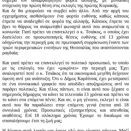
σήμερα τον αδιαμφισβήτητο φορέα αλλαγής, με μοναδική
στόχευση την πρώτη θέση στις εκλογές της πρώτης Κυριακής.
Και δε θα μπορούσε να συμβεί κάτι άλλο. Από την αρχή του
εγχειρήματος αισθανόμουν ένα φορτίο ευθύνης καθώς κάποιος
έπρεπε να αναδειχθεί σε φορέα της αλλαγής. Κάποιος έπρεπε να
βρει το θάρρος να αναρωτηθεί φωναχτά αυτό που αναρωτιέται η
κοινωνία: Γιατί πρέπει να επανεκλεγεί ο κ. Τσιάκος, ο οποίος έχει
διατελέσει σε προσωποπαγείς θέσεις ευθύνης επί 13 χρόνια
οδηγώντας την περιοχή μας σε πρωτοφανή συρρίκνωση έναντι των
τριών περιφερειακών ενοτήτων της Θεσσαλίας που αναπτύσσονται
ραγδαία;
Και γιατί πρέπει να επανεκλεγεί το πολιτικό προσωπικό, το οποίο
με τις επιλογές του έχει «μικρύνει» την περιοχή μας; Έχει
αναλογιστεί ποτέ ο κ. Τσιάκος ότι τα οικονομικά μεγέθη δείχνουν
ύφεση αντί για ανάπτυξη; Ότι ο Δήμος Καρδίτσας έχει μετατραπεί
σε ένα συνοικιακό γραφείο που αποδίδει αποζημιώσεις αντί να
παράγει πολιτικές; Και τέλος πάντων, τι είναι αυτό που ξέχασε ο
σημερινός δήμαρχος να κάνει τα τελευταία 13 χρόνια και πρέπει να
το κάνει στα επόμενα πέντε; Και αν, ο μη γένοιτο, εκλεγεί τι είναι
αυτό που θα παραδώσει στην επόμενη γενιά έπειτα από 18
συνολικά χρόνια; Προσωπικές εξυπηρετήσεις και απευθείας
αναθέσεις; Επί 18 ολόκληρα χρόνια; Έχουμε το δικαίωμα να
σπαταλήσουμε έτσι τη ζωή μας;
Η δύναμη αυτή λοιπόν μας έφερε εδώ που είμαστε σήμερα. Μαζί