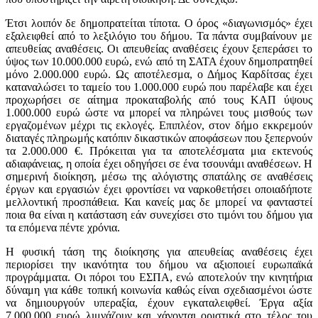
Έτσι λοιπόν δε δημοπρατείται τίποτα. Ο όρος «διαγωνισμός» έχει
εξαλειφθεί από το λεξιλόγιο του δήμου. Τα πάντα συμβαίνουν με
απευθείας αναθέσεις. Οι απευθείας αναθέσεις έχουν ξεπεράσει το
ύψος των 10.000.000 ευρώ, ενώ από τη ΣΑΤΑ έχουν δημοπρατηθεί
μόνο 2.000.000 ευρώ. Ως αποτέλεσμα, ο Δήμος Καρδίτσας έχει
καταναλώσει το ταμείο του 1.000.000 ευρώ που παρέλαβε και έχει
προχωρήσει σε αίτημα προκαταβολής από τους ΚΑΠ ύψους
1.000.000 ευρώ ώστε να μπορεί να πληρώνει τους μισθούς των
εργαζομένων μέχρι τις εκλογές. Επιπλέον, στον δήμο εκκρεμούν
διαταγές πληρωμής κατόπιν δικαστικών αποφάσεων που ξεπερνούν
τα 2.000.000 €. Πρόκειται για τα αποτελέσματα μια εκτενούς
αδιαφάνειας, η οποία έχει οδηγήσει σε ένα τσουνάμι αναθέσεων. Η
σημερινή διοίκηση, μέσω της αλόγιστης σπατάλης σε αναθέσεις
έργων και εργασιών έχει φροντίσει να ναρκοθετήσει οποιαδήποτε
μελλοντική προσπάθεια. Και κανείς μας δε μπορεί να φανταστεί
ποια θα είναι η κατάσταση εάν συνεχίσει στο τιμόνι του δήμου για
τα επόμενα πέντε χρόνια.
Η φυσική τάση της διοίκησης για απευθείας αναθέσεις έχει
περιορίσει την ικανότητα του δήμου να αξιοποιεί ευρωπαϊκά
προγράμματα. Οι πόροι του ΕΣΠΑ, ενώ αποτελούν την κινητήρια
δύναμη για κάθε τοπική κοινωνία καθώς είναι σχεδιασμένοι ώστε
να δημιουργούν υπεραξία, έχουν εγκαταλειφθεί. Έργα αξία
7.000.000 ευρώ λιμνάζουν και χάνονται οριστικά στο τέλος του