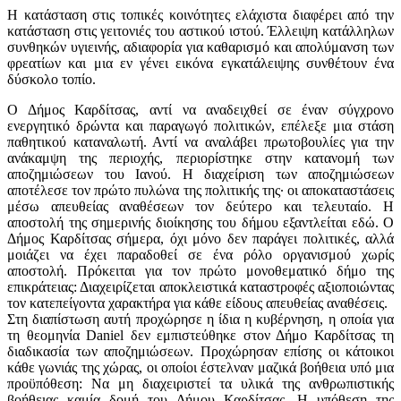
Η κατάσταση στις τοπικές κοινότητες ελάχιστα διαφέρει από την
κατάσταση στις γειτονιές του αστικού ιστού. Έλλειψη κατάλληλων
συνθηκών υγιεινής, αδιαφορία για καθαρισμό και απολύμανση των
φρεατίων και μια εν γένει εικόνα εγκατάλειψης συνθέτουν ένα
δύσκολο τοπίο.
Ο Δήμος Καρδίτσας, αντί να αναδειχθεί σε έναν σύγχρονο
ενεργητικό δρώντα και παραγωγό πολιτικών, επέλεξε μια στάση
παθητικού καταναλωτή. Αντί να αναλάβει πρωτοβουλίες για την
ανάκαμψη της περιοχής, περιορίστηκε στην κατανομή των
αποζημιώσεων του Ιανού. Η διαχείριση των αποζημιώσεων
αποτέλεσε τον πρώτο πυλώνα της πολιτικής της· οι αποκαταστάσεις
μέσω απευθείας αναθέσεων τον δεύτερο και τελευταίο. Η
αποστολή της σημερινής διοίκησης του δήμου εξαντλείται εδώ. Ο
Δήμος Καρδίτσας σήμερα, όχι μόνο δεν παράγει πολιτικές, αλλά
μοιάζει να έχει παραδοθεί σε ένα ρόλο οργανισμού χωρίς
αποστολή. Πρόκειται για τον πρώτο μονοθεματικό δήμο της
επικράτειας: Διαχειρίζεται αποκλειστικά καταστροφές αξιοποιώντας
τον κατεπείγοντα χαρακτήρα για κάθε είδους απευθείας αναθέσεις.
Στη διαπίστωση αυτή προχώρησε η ίδια η κυβέρνηση, η οποία για
τη θεομηνία Daniel δεν εμπιστεύθηκε στον Δήμο Καρδίτσας τη
διαδικασία των αποζημιώσεων. Προχώρησαν επίσης οι κάτοικοι
κάθε γωνιάς της χώρας, οι οποίοι έστελναν μαζικά βοήθεια υπό μια
προϋπόθεση: Να μη διαχειριστεί τα υλικά της ανθρωπιστικής
βοήθειας καμία δομή του Δήμου Καρδίτσας. Η υπόθεση της