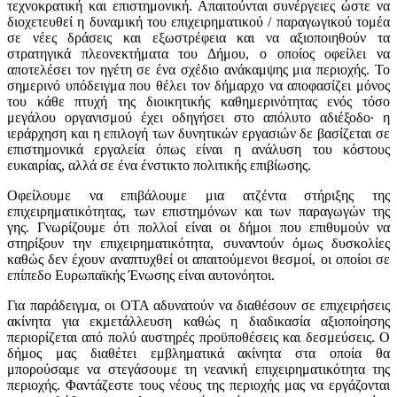
τεχνοκρατική και επιστημονική. Απαιτούνται συνέργειες ώστε να
διοχετευθεί η δυναμική του επιχειρηματικού / παραγωγικού τομέα
σε νέες δράσεις και εξωστρέφεια και να αξιοποιηθούν τα
στρατηγικά πλεονεκτήματα του Δήμου, ο οποίος οφείλει να
αποτελέσει τον ηγέτη σε ένα σχέδιο ανάκαμψης μια περιοχής. Το
σημερινό υπόδειγμα που θέλει τον δήμαρχο να αποφασίζει μόνος
του κάθε πτυχή της διοικητικής καθημερινότητας ενός τόσο
μεγάλου οργανισμού έχει οδηγήσει στο απόλυτο αδιέξοδο· η
ιεράρχηση και η επιλογή των δυνητικών εργασιών δε βασίζεται σε
επιστημονικά εργαλεία όπως είναι η ανάλυση του κόστους
ευκαιρίας, αλλά σε ένα ένστικτο πολιτικής επιβίωσης.
Οφείλουμε να επιβάλουμε μια ατζέντα στήριξης της
επιχειρηματικότητας, των επιστημόνων και των παραγωγών της
γης. Γνωρίζουμε ότι πολλοί είναι οι δήμοι που επιθυμούν να
στηρίξουν την επιχειρηματικότητα, συναντούν όμως δυσκολίες
καθώς δεν έχουν αναπτυχθεί οι απαιτούμενοι θεσμοί, οι οποίοι σε
επίπεδο Ευρωπαϊκής Ένωσης είναι αυτονόητοι.
Για παράδειγμα, οι ΟΤΑ αδυνατούν να διαθέσουν σε επιχειρήσεις
ακίνητα για εκμετάλλευση καθώς η διαδικασία αξιοποίησης
περιορίζεται από πολύ αυστηρές προϋποθέσεις και δεσμεύσεις. Ο
δήμος μας διαθέτει εμβληματικά ακίνητα στα οποία θα
μπορούσαμε να στεγάσουμε τη νεανική επιχειρηματικότητα της
περιοχής. Φαντάζεστε τους νέους της περιοχής μας να εργάζονται