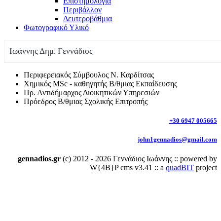
Επιστημολογία
Περιβάλλον
Δευτεροβάθμια
Φωτογραφικό Υλικό
Ιωάννης Δημ. Γεννάδιος
Περιφερειακός Σύμβουλος Ν. Καρδίτσας
Χημικός MSc - καθηγητής Β/θμιας Εκπαίδευσης
Πρ. Αντιδήμαρχος Διοικητικών Υπηρεσιών
Πρόεδρος Β/θμιας Σχολικής Επιτροπής
+30 6947 005665
john1gennadios@gmail.com
gennadios.gr
(c) 2012 - 2026 Γεννάδιος Ιωάννης :: powered by
W{4B}P cms v3.41 :: a
quadBIT
project