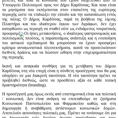
μελέτες και ποια τα κονδύλια που έχουν διοχετευθεί από το
Υπουργείο Πολιτισμού προς τον Δήμο Καρδίτσας; Και ποια είναι
τα μηνύματα που εκπέμπονται στον επισκέπτη της ευρύτερης
περιοχής ώστε να επιδιώξει την είσοδο και την κατανάλωση εντός
της πόλης; Ο Δήμος Καρδίτσας, παρά τη βοήθεια της λίμνης
Πλαστήρα και του ιδιαίτερου όγκου των Αγράφων, δεν έχει
κατορθώσει ως περιοχή να σταθεί ούτε ως ενδιάμεσος τουριστικός
προορισμός. Οι ήπιες μετακινήσεις, ο ιδιαίτερος γαστρονομικός και
πολιτισμικός πλούτος, η παραποτάμιος ανάπτυξη και η ενοποίηση
του αστικού σχεδιασμού θα μπορούσαν να έχουν προσφέρει
κρίσιμα ανταγωνιστικά πλεονεκτήματα, ικανά να προσελκύσουν
διεθνείς δράσεις και να δώσουν ώθηση στην επιχειρηματικότητα
της περιοχής.
Ικανή και αναγκαία συνθήκη για τη μετάβαση του Δήμου
Καρδίτσας στη νέα εποχή είναι η σύνθετη προσέγγιση που θα μας
οδηγήσει σε μια διακριτή ταυτότητα. Η νέα ταυτότητα πρέπει να
προβληθεί διεθνώς, ώστε να προσθέσει αξία σε κάθε τοπική
δραστηριότητα (branding).
Η προσέγγισή μας όμως εκτός από επιστημονική είναι και πολιτική
/ κοινωνική. Δεν είναι ανάγκη να επεκταθούμε σε ζητήματα
Κοινωνικού Παντοπωλείου και Φαρμακείου καθώς και στη
δημιουργία ή αναβάθμιση αντίστοιχων κοινωνικών δομών.
Αποτελούν αυτονόητες πολιτικές μας. Πρέπει να τονίσουμε ότι για
τη δημιουργία ενός δικτύου άμεσης παρέμβασης για τους