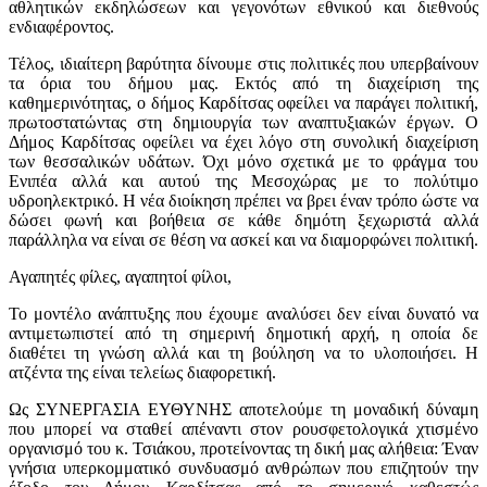
αθλητικών εκδηλώσεων και γεγονότων εθνικού και διεθνούς
ενδιαφέροντος.
Τέλος, ιδιαίτερη βαρύτητα δίνουμε στις πολιτικές που υπερβαίνουν
τα όρια του δήμου μας. Εκτός από τη διαχείριση της
καθημερινότητας, ο δήμος Καρδίτσας οφείλει να παράγει πολιτική,
πρωτοστατώντας στη δημιουργία των αναπτυξιακών έργων. Ο
Δήμος Καρδίτσας οφείλει να έχει λόγο στη συνολική διαχείριση
των θεσσαλικών υδάτων. Όχι μόνο σχετικά με το φράγμα του
Ενιπέα αλλά και αυτού της Μεσοχώρας με το πολύτιμο
υδροηλεκτρικό. Η νέα διοίκηση πρέπει να βρει έναν τρόπο ώστε να
δώσει φωνή και βοήθεια σε κάθε δημότη ξεχωριστά αλλά
παράλληλα να είναι σε θέση να ασκεί και να διαμορφώνει πολιτική.
Αγαπητές φίλες, αγαπητοί φίλοι,
Το μοντέλο ανάπτυξης που έχουμε αναλύσει δεν είναι δυνατό να
αντιμετωπιστεί από τη σημερινή δημοτική αρχή, η οποία δε
διαθέτει τη γνώση αλλά και τη βούληση να το υλοποιήσει. Η
ατζέντα της είναι τελείως διαφορετική.
Ως ΣΥΝΕΡΓΑΣΙΑ ΕΥΘΥΝΗΣ αποτελούμε τη μοναδική δύναμη
που μπορεί να σταθεί απέναντι στον ρουσφετολογικά χτισμένο
οργανισμό του κ. Τσιάκου, προτείνοντας τη δική μας αλήθεια: Έναν
γνήσια υπερκομματικό συνδυασμό ανθρώπων που επιζητούν την