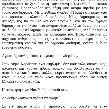
προσδοκούσε σε ξεκούραστη επανεκλογή μέσω ενός κομματικού
χρίσματος. Προσδοκούσε στη λήψη μιας ακόμα θητείας με τον
τρόπο που διοίκησε: Με απευθείας ανάθεση! Ήλπιζε ότι έπειτα από
τον πρόσφατο εκλογικό θρίαμβο της Νέας Δημοκρατίας, τα
στελέχη της θα του έδιναν ένα δαχτυλίδι και θα τον έχριζαν
δήμαρχο σε εκδήλωση στο κινηματοθέατρο. Όταν όμως του είπαν
ότι δε θα οριστεί δήμαρχος με απευθείας ανάθεση αλλά θα πρέπει
να κάνει εκλογές, έχασε την ψυχραιμία του. Έτσι, κατηγορεί ως
άσχετους ανθρώπους που έχουν σπουδάσει και πραγματοποιούν
επιστημονική έρευνα για τη δημόσια διοίκηση, ενόσω ο ίδιος
ερευνά τα καφενεία.
Αγαπητές συνδημότισσες, αγαπητοί συνδημότες,
Στον Δήμο Καρδίτσας έχει επιβληθεί ένα καθεστώς οικονομικής,
πολιτικής και κυρίως ηθικής χρεωκοπίας. Αναλογιζόμενος την
υφιστάμενη κατάσταση, πολλές φορές αναρωτιέμαι: Αλήθεια, τι
κάνουμε εδώ; Για ποιόν λόγο προσπαθούμε τόσοι άνθρωποι;
Μπορεί να αλλάξει κάτι;
Η απάντηση είναι Ναι. Υπό προϋποθέσεις.
Ας δούμε λοιπόν τι πρέπει να συμβεί.
Σε ένα πρώτο στάδιο, η προσέγγισή μας οφείλει να είναι