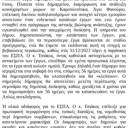
έτους. Πλατεία νέου δημαρχείου, διαμόρφωση και ανάδειξη
κοινόχρηστων χώρων σε Καροπλεσίτικα, Άγιο Φανούριο,
επέκταση δικτύου ποδηλατοδρόμων και ανοιχτό κέντρο εμπορίου
αποτελούν έναν ενδεικτικό κατάλογο έργων που ενώ έχουν
ενταχθεί στο πρόγραμμα της αστικής βιώσιμης ανάπτυξης, έχουν
εγκαταλειφθεί από την απερχόμενη διοίκηση. Η υπηρεσία του
δήμου, δημοσιοποιώντας την κατάσταση των έργων, μας
επιβεβαίωσε ότι τα περισσότερα έργα βρίσκονται σε στάδιο
προέγκρισης, ενώ θα έπρεπε να εκδίδονται αυτή τη στιγμή οι
βεβαιώσεις περαίωσης, καθώς στις 31/12/2023 λήγει η παράταση
του ΕΣΠΑ. Ο κ. Τσιάκος, όντας καθολικά αστοιχείωτος με το
αντικείμενο των έργων, επιτέθηκε σε εμένα προσωπικά λέγοντας
ότι τα έργα αυτά κυλούν ομαλά. Έχουμε δηλαδή έναν δήμαρχο που
ισχυρίζεται στα σοβαρά ότι στις επόμενες 56 ημέρες τα έργα αυτά
θα δημοπρατηθούν, θα υλοποιηθούν και θα «κλείσουν». Ο
σημερινός δήμαρχος θα αποτελέσει μελέτη περίπτωσης στα
σεμινάρια της δημόσιας διοίκησης καθώς χρειάζεται 4 χρόνια για
να δημοπρατήσει και 56 ημέρες για να κατασκευάσει τα έργα.
Απλώς ανεκδιήγητος.
Ή ολικά αδιάφορος για το ΕΣΠΑ. Ο κ. Τσιάκος επέδειξε μια
πρωτοφανή περιφρόνηση στις τυπικές διατάξεις της νομοθεσίας
περί δημοσίων συμβάσεων, επικαλούμενος τις ρυθμίσεις του
κατεπείγοντα χαρακτήρα. Οι διαμαρτυρίες των δημοτών για
ακριβές και κακότεχνες εργασίες δεν τον άγγιξαν ποτέ καθώς