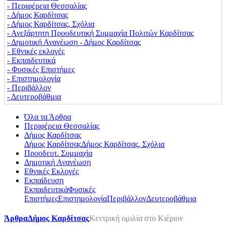
‐ Περιφέρεια Θεσσαλίας
‐ Δήμος Καρδίτσας
‐ Δήμος Καρδίτσας, Σχόλια
‐ Ανεξάρτητη Προοδευτική Συμμαχία Πολιτών Καρδίτσας
‐ Δημοτική Ανανέωση - Δήμος Καρδίτσας
‐ Εθνικές εκλογές
‐ Εκπαιδευτικά
‐ Φυσικές Επιστήμες
‐ Επιστημολογία
‐ Περιβάλλον
‐ Δευτεροβάθμια
Όλα τα Άρθρα
Περιφέρεια Θεσσαλίας
Δήμος Καρδίτσας
Δήμος Καρδίτσας
Δήμος Καρδίτσας, Σχόλια
Προοδευτ. Συμμαχία
Δημοτική Ανανέωση
Εθνικές Εκλογές
Εκπαίδευση
Εκπαιδευτικά
Φυσικές
Επιστήμες
Επιστημολογία
Περιβάλλον
Δευτεροβάθμια
Άρθρα
Δήμος Καρδίτσας
Κεντρική ομιλία στο Κιέριον