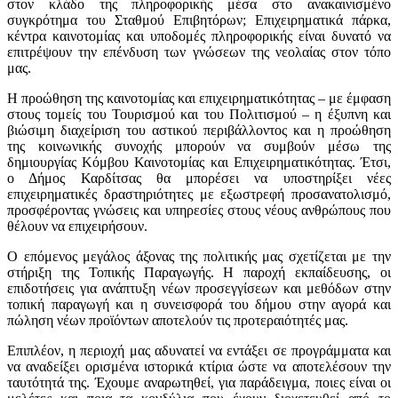
στον κλάδο της πληροφορικής μέσα στο ανακαινισμένο
συγκρότημα του Σταθμού Επιβητόρων; Επιχειρηματικά πάρκα,
κέντρα καινοτομίας και υποδομές πληροφορικής είναι δυνατό να
επιτρέψουν την επένδυση των γνώσεων της νεολαίας στον τόπο
μας.
Η προώθηση της καινοτομίας και επιχειρηματικότητας – με έμφαση
στους τομείς του Τουρισμού και του Πολιτισμού – η έξυπνη και
βιώσιμη διαχείριση του αστικού περιβάλλοντος και η προώθηση
της κοινωνικής συνοχής μπορούν να συμβούν μέσω της
δημιουργίας Κόμβου Καινοτομίας και Επιχειρηματικότητας. Έτσι,
ο Δήμος Καρδίτσας θα μπορέσει να υποστηρίξει νέες
επιχειρηματικές δραστηριότητες με εξωστρεφή προσανατολισμό,
προσφέροντας γνώσεις και υπηρεσίες στους νέους ανθρώπους που
θέλουν να επιχειρήσουν.
Ο επόμενος μεγάλος άξονας της πολιτικής μας σχετίζεται με την
στήριξη της Τοπικής Παραγωγής. Η παροχή εκπαίδευσης, οι
επιδοτήσεις για ανάπτυξη νέων προσεγγίσεων και μεθόδων στην
τοπική παραγωγή και η συνεισφορά του δήμου στην αγορά και
πώληση νέων προϊόντων αποτελούν τις προτεραιότητές μας.
Επιπλέον, η περιοχή μας αδυνατεί να εντάξει σε προγράμματα και
να αναδείξει ορισμένα ιστορικά κτίρια ώστε να αποτελέσουν την
ταυτότητά της. Έχουμε αναρωτηθεί, για παράδειγμα, ποιες είναι οι