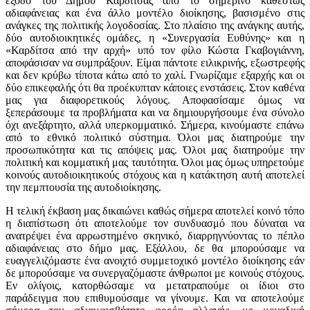
έξοδο του Δήμου Καρδίτσας από το σημερινό καθεστώς
αδιαφάνειας και ένα άλλο μοντέλο διοίκησης, βασισμένο στις
ανάγκες της πολιτικής λογοδοσίας. Στο πλαίσιο της ανάγκης αυτής,
δύο αυτοδιοικητικές ομάδες, η «Συνεργασία Ευθύνης» και η
«Καρδίτσα από την αρχή» υπό τον φίλο Κώστα Γκαβογιάννη,
αποφάσισαν να συμπράξουν. Είμαι πάντοτε ειλικρινής, εξωστρεφής
και δεν κρύβω τίποτα κάτω από το χαλί. Γνωρίζαμε εξαρχής και οι
δύο επικεφαλής ότι θα προέκυπταν κάποιες ενστάσεις. Στον καθένα
μας για διαφορετικούς λόγους. Αποφασίσαμε όμως να
ξεπεράσουμε τα προβλήματα και να δημιουργήσουμε ένα σύνολο
όχι ανεξάρτητο, αλλά υπερκομματικό. Σήμερα, κινούμαστε επάνω
από το εθνικό πολιτικό σύστημα. Όλοι μας διατηρούμε την
προσωπικότητα και τις απόψεις μας. Όλοι μας διατηρούμε την
πολιτική και κομματική μας ταυτότητα. Όλοι μας όμως υπηρετούμε
κοινούς αυτοδιοικητικούς στόχους και η κατάκτηση αυτή αποτελεί
την πεμπτουσία της αυτοδιοίκησης.
Η τελική έκβαση μας δικαιώνει καθώς σήμερα αποτελεί κοινό τόπο
η διαπίστωση ότι αποτελούμε τον συνδυασμό που δύναται να
ανατρέψει ένα αρρωστημένο σκηνικό, διαρρηγνύοντας το πέπλο
αδιαφάνειας στο δήμο μας. Εξάλλου, δε θα μπορούσαμε να
ευαγγελιζόμαστε ένα ανοιχτό συμμετοχικό μοντέλο διοίκησης εάν
δε μπορούσαμε να συνεργαζόμαστε άνθρωποι με κοινούς στόχους.
Εν ολίγοις, κατορθώσαμε να μετατραπούμε οι ίδιοι στο
παράδειγμα που επιθυμούσαμε να γίνουμε. Και να αποτελούμε