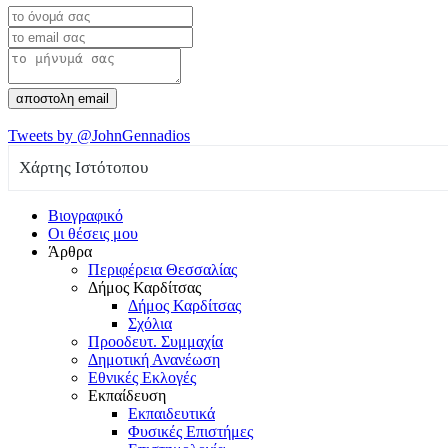
αποστολη email
Tweets by @JohnGennadios
Χάρτης Ιστότοπου
Βιογραφικό
Οι θέσεις μου
Άρθρα
Περιφέρεια Θεσσαλίας
Δήμος Καρδίτσας
Δήμος Καρδίτσας
Σχόλια
Προοδευτ. Συμμαχία
Δημοτική Ανανέωση
Εθνικές Εκλογές
Εκπαίδευση
Εκπαιδευτικά
Φυσικές Επιστήμες