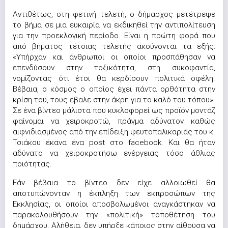
Αντιθέτως, στη φετινή τελετή, ο δήμαρχος μετέτρεψε
το βήμα σε μια ευκαιρία να εκδικηθεί την αντιπολίτευση
για την προεκλογική περίοδο. Είναι η πρώτη φορά που
από βήματος τέτοιας τελετής ακούγονται τα εξής:
«Υπήρχαν και άνθρωποι οι οποίοι προσπάθησαν να
επενδύσουν στην τοξικότητα, στη συκοφαντία,
νομίζοντας ότι έτσι θα κερδίσουν πολιτικά οφέλη.
Βέβαια, ο κόσμος ο οποίος έχει πάντα ορθότητα στην
κρίση του, τους έβαλε στην άκρη για το καλό του τόπου».
Σε ένα βίντεο μάλιστα που κυκλοφορεί ως προϊόν μοντάζ
φαίνομαι να χειροκροτώ, πράγμα αδύνατον καθώς
αιφνιδιασμένος από την επίδειξη ψευτοπαλικαριάς του κ.
Τσιάκου έκανα ένα post στο facebook. Και θα ήταν
αδύνατο να χειροκροτήσω ενέργειας τόσο άθλιας
ποιότητας.
Εάν βέβαια το βίντεο δεν είχε αλλοιωθεί θα
αποτυπώνονταν η έκπληξη των εκπροσώπων της
Εκκλησίας, οι οποίοι αποσβολωμένοι αναγκάστηκαν να
παρακολουθήσουν την «πολιτική» τοποθέτηση του
δημάρχου. Αλήθεια, δεν υπήρξε κάποιος στην αίθουσα να