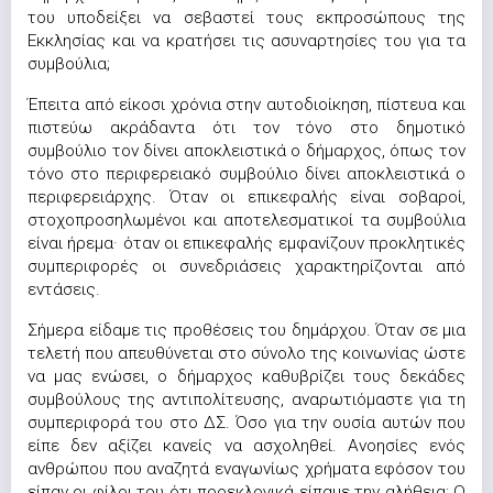
του υποδείξει να σεβαστεί τους εκπροσώπους της
Εκκλησίας και να κρατήσει τις ασυναρτησίες του για τα
συμβούλια;
Έπειτα από είκοσι χρόνια στην αυτοδιοίκηση, πίστευα και
πιστεύω ακράδαντα ότι τον τόνο στο δημοτικό
συμβούλιο τον δίνει αποκλειστικά ο δήμαρχος, όπως τον
τόνο στο περιφερειακό συμβούλιο δίνει αποκλειστικά ο
περιφερειάρχης. Όταν οι επικεφαλής είναι σοβαροί,
στοχοπροσηλωμένοι και αποτελεσματικοί τα συμβούλια
είναι ήρεμα· όταν οι επικεφαλής εμφανίζουν προκλητικές
συμπεριφορές οι συνεδριάσεις χαρακτηρίζονται από
εντάσεις.
Σήμερα είδαμε τις προθέσεις του δημάρχου. Όταν σε μια
τελετή που απευθύνεται στο σύνολο της κοινωνίας ώστε
να μας ενώσει, ο δήμαρχος καθυβρίζει τους δεκάδες
συμβούλους της αντιπολίτευσης, αναρωτιόμαστε για τη
συμπεριφορά του στο ΔΣ. Όσο για την ουσία αυτών που
είπε δεν αξίζει κανείς να ασχοληθεί. Ανοησίες ενός
ανθρώπου που αναζητά εναγωνίως χρήματα εφόσον του
είπαν οι φίλοι του ότι προεκλογικά είπαμε την αλήθεια: Ο