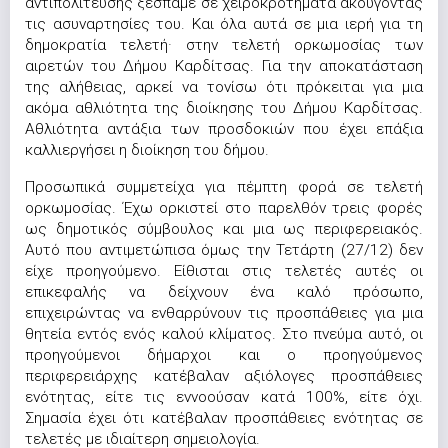
αντιπολίτευσης ξεσπάμε σε χειροκροτήματα ακούγοντας
τις ασυναρτησίες του. Και όλα αυτά σε μια ιερή για τη
δημοκρατία τελετή· στην τελετή ορκωμοσίας των
αιρετών του Δήμου Καρδίτσας. Για την αποκατάσταση
της αλήθειας, αρκεί να τονίσω ότι πρόκειται για μια
ακόμα αθλιότητα της διοίκησης του Δήμου Καρδίτσας.
Αθλιότητα αντάξια των προσδοκιών που έχει επάξια
καλλιεργήσει η διοίκηση του δήμου.
Προσωπικά συμμετείχα για πέμπτη φορά σε τελετή
ορκωμοσίας. Έχω ορκιστεί στο παρελθόν τρεις φορές
ως δημοτικός σύμβουλος και μια ως περιφερειακός.
Αυτό που αντιμετώπισα όμως την Τετάρτη (27/12) δεν
είχε προηγούμενο. Είθισται στις τελετές αυτές οι
επικεφαλής να δείχνουν ένα καλό πρόσωπο,
επιχειρώντας να ενθαρρύνουν τις προσπάθειες για μια
θητεία εντός ενός καλού κλίματος. Στο πνεύμα αυτό, οι
προηγούμενοι δήμαρχοι και ο προηγούμενος
περιφερειάρχης κατέβαλαν αξιόλογες προσπάθειες
ενότητας, είτε τις εννοούσαν κατά 100%, είτε όχι.
Σημασία έχει ότι κατέβαλαν προσπάθειες ενότητας σε
τελετές με ιδιαίτερη σημειολογία.