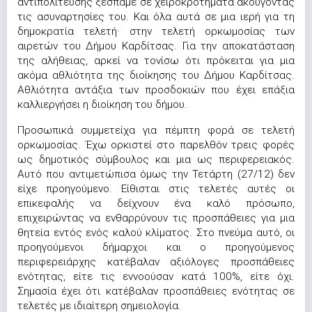
αντιπολίτευσης ξεσπάμε σε χειροκροτήματα ακούγοντας
τις ασυναρτησίες του. Και όλα αυτά σε μια ιερή για τη
δημοκρατία τελετή· στην τελετή ορκωμοσίας των
αιρετών του Δήμου Καρδίτσας. Για την αποκατάσταση
της αλήθειας, αρκεί να τονίσω ότι πρόκειται για μια
ακόμα αθλιότητα της διοίκησης του Δήμου Καρδίτσας.
Αθλιότητα αντάξια των προσδοκιών που έχει επάξια
καλλιεργήσει η διοίκηση του δήμου.
Προσωπικά συμμετείχα για πέμπτη φορά σε τελετή
ορκωμοσίας. Έχω ορκιστεί στο παρελθόν τρεις φορές
ως δημοτικός σύμβουλος και μια ως περιφερειακός.
Αυτό που αντιμετώπισα όμως την Τετάρτη (27/12) δεν
είχε προηγούμενο. Είθισται στις τελετές αυτές οι
επικεφαλής να δείχνουν ένα καλό πρόσωπο,
επιχειρώντας να ενθαρρύνουν τις προσπάθειες για μια
θητεία εντός ενός καλού κλίματος. Στο πνεύμα αυτό, οι
προηγούμενοι δήμαρχοι και ο προηγούμενος
περιφερειάρχης κατέβαλαν αξιόλογες προσπάθειες
ενότητας, είτε τις εννοούσαν κατά 100%, είτε όχι.
Σημασία έχει ότι κατέβαλαν προσπάθειες ενότητας σε
τελετές με ιδιαίτερη σημειολογία.