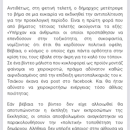
Αντιθέτως, στη φετινή τελετή, ο δήμαρχος μετέτρεψε
το βήμα σε μια ευκαιρία να εκδικηθεί την αντιπολίτευση
για την προεκλογική περίοδο. Είναι η πρώτη φορά που
από βήματος τέτοιας τελετής ακούγονται τα εξής:
«Υπήρχαν και άνθρωποι οι οποίοι προσπάθησαν να
επενδύσουν στην τοξικότητα, στη συκοφαντία,
νομίζοντας ότι έτσι θα κερδίσουν πολιτικά οφέλη.
Βέβαια, ο κόσμος ο οποίος έχει πάντα ορθότητα στην
κρίση του, τους έβαλε στην άκρη για το καλό του τόπου».
Σε ένα βίντεο μάλιστα που κυκλοφορεί ως προϊόν μοντάζ
φαίνομαι να χειροκροτώ, πράγμα αδύνατον καθώς
αιφνιδιασμένος από την επίδειξη ψευτοπαλικαριάς του κ.
Τσιάκου έκανα ένα post στο facebook. Και θα ήταν
αδύνατο να χειροκροτήσω ενέργειας τόσο άθλιας
ποιότητας.
Εάν βέβαια το βίντεο δεν είχε αλλοιωθεί θα
αποτυπώνονταν η έκπληξη των εκπροσώπων της
Εκκλησίας, οι οποίοι αποσβολωμένοι αναγκάστηκαν να
παρακολουθήσουν την «πολιτική» τοποθέτηση του
δημάρχου. Αλήθεια, δεν υπήρξε κάποιος στην αίθουσα να