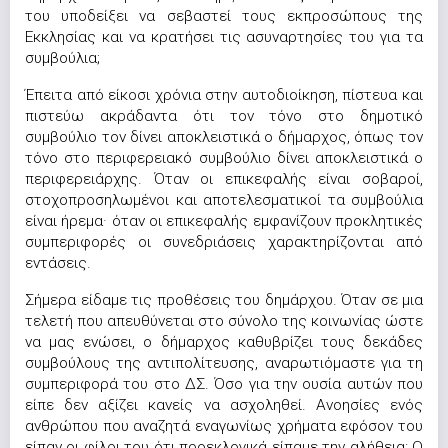
του υποδείξει να σεβαστεί τους εκπροσώπους της
Εκκλησίας και να κρατήσει τις ασυναρτησίες του για τα
συμβούλια;
Έπειτα από είκοσι χρόνια στην αυτοδιοίκηση, πίστευα και
πιστεύω ακράδαντα ότι τον τόνο στο δημοτικό
συμβούλιο τον δίνει αποκλειστικά ο δήμαρχος, όπως τον
τόνο στο περιφερειακό συμβούλιο δίνει αποκλειστικά ο
περιφερειάρχης. Όταν οι επικεφαλής είναι σοβαροί,
στοχοπροσηλωμένοι και αποτελεσματικοί τα συμβούλια
είναι ήρεμα· όταν οι επικεφαλής εμφανίζουν προκλητικές
συμπεριφορές οι συνεδριάσεις χαρακτηρίζονται από
εντάσεις.
Σήμερα είδαμε τις προθέσεις του δημάρχου. Όταν σε μια
τελετή που απευθύνεται στο σύνολο της κοινωνίας ώστε
να μας ενώσει, ο δήμαρχος καθυβρίζει τους δεκάδες
συμβούλους της αντιπολίτευσης, αναρωτιόμαστε για τη
συμπεριφορά του στο ΔΣ. Όσο για την ουσία αυτών που
είπε δεν αξίζει κανείς να ασχοληθεί. Ανοησίες ενός
ανθρώπου που αναζητά εναγωνίως χρήματα εφόσον του
είπαν οι φίλοι του ότι προεκλογικά είπαμε την αλήθεια: Ο