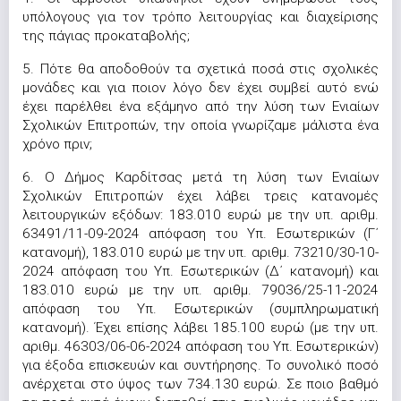
υπόλογους για τον τρόπο λειτουργίας και διαχείρισης
της πάγιας προκαταβολής;
5. Πότε θα αποδοθούν τα σχετικά ποσά στις σχολικές
μονάδες και για ποιον λόγο δεν έχει συμβεί αυτό ενώ
έχει παρέλθει ένα εξάμηνο από την λύση των Ενιαίων
Σχολικών Επιτροπών, την οποία γνωρίζαμε μάλιστα ένα
χρόνο πριν;
6. Ο Δήμος Καρδίτσας μετά τη λύση των Ενιαίων
Σχολικών Επιτροπών έχει λάβει τρεις κατανομές
λειτουργικών εξόδων: 183.010 ευρώ με την υπ. αριθμ.
63491/11-09-2024 απόφαση του Υπ. Εσωτερικών (Γ΄
κατανομή), 183.010 ευρώ με την υπ. αριθμ. 73210/30-10-
2024 απόφαση του Υπ. Εσωτερικών (Δ΄ κατανομή) και
183.010 ευρώ με την υπ. αριθμ. 79036/25-11-2024
απόφαση του Υπ. Εσωτερικών (συμπληρωματική
κατανομή). Έχει επίσης λάβει 185.100 ευρώ (με την υπ.
αριθμ. 46303/06-06-2024 απόφαση του Υπ. Εσωτερικών)
για έξοδα επισκευών και συντήρησης. Το συνολικό ποσό
ανέρχεται στο ύψος των 734.130 ευρώ. Σε ποιο βαθμό