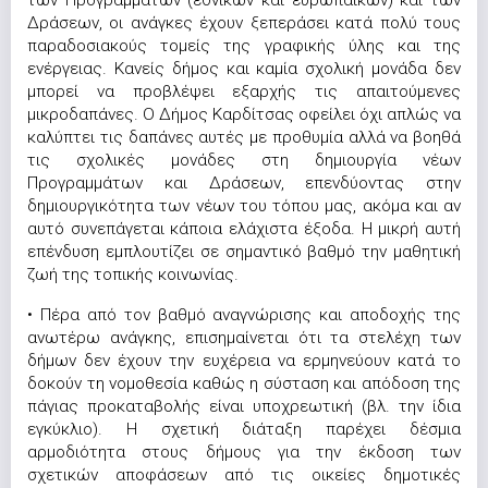
των Προγραμμάτων (εθνικών και ευρωπαϊκών) και των
Δράσεων, οι ανάγκες έχουν ξεπεράσει κατά πολύ τους
παραδοσιακούς τομείς της γραφικής ύλης και της
ενέργειας. Κανείς δήμος και καμία σχολική μονάδα δεν
μπορεί να προβλέψει εξαρχής τις απαιτούμενες
μικροδαπάνες. Ο Δήμος Καρδίτσας οφείλει όχι απλώς να
καλύπτει τις δαπάνες αυτές με προθυμία αλλά να βοηθά
τις σχολικές μονάδες στη δημιουργία νέων
Προγραμμάτων και Δράσεων, επενδύοντας στην
δημιουργικότητα των νέων του τόπου μας, ακόμα και αν
αυτό συνεπάγεται κάποια ελάχιστα έξοδα. Η μικρή αυτή
επένδυση εμπλουτίζει σε σημαντικό βαθμό την μαθητική
ζωή της τοπικής κοινωνίας.
• Πέρα από τον βαθμό αναγνώρισης και αποδοχής της
ανωτέρω ανάγκης, επισημαίνεται ότι τα στελέχη των
δήμων δεν έχουν την ευχέρεια να ερμηνεύουν κατά το
δοκούν τη νομοθεσία καθώς η σύσταση και απόδοση της
πάγιας προκαταβολής είναι υποχρεωτική (βλ. την ίδια
εγκύκλιο). Η σχετική διάταξη παρέχει δέσμια
αρμοδιότητα στους δήμους για την έκδοση των
σχετικών αποφάσεων από τις οικείες δημοτικές