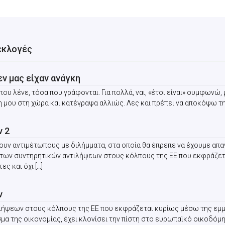
εκλογές
εν μας είχαν ανάγκη
που λένε, τόσα που γράφονται. Για πολλά, ναι, «έτσι είναι» συμφωνώ,
η μου στη χώρα και κατέγραψα αλλιώς. Λες και πρέπει να αποκόψω τη συ
ν 2
ουν αντιμέτωπους με διλήμματα, στα οποία θα έπρεπε να έχουμε απα
α των συντηρητικών αντιλήψεων στους κόλπους της ΕΕ που εκφράζετ
και όχι [...]
ν
ιλήψεων στους κόλπους της ΕΕ που εκφράζεται κυρίως μέσω της εμ
σμα της οικονομίας, έχει κλονίσει την πίστη στο ευρωπαϊκό οικοδό