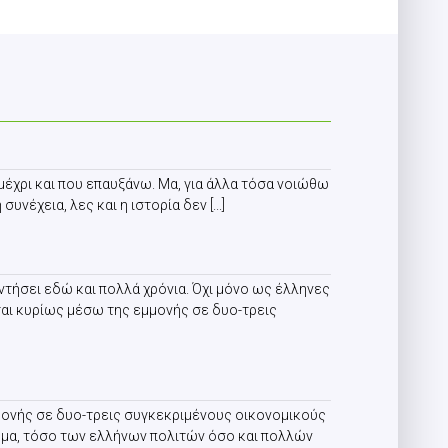
 μέχρι και που επαυξάνω. Μα, για άλλα τόσα νοιώθω
νέχεια, λες και η ιστορία δεν [...]
ντήσει εδώ και πολλά χρόνια. Όχι μόνο ως έλληνες
αι κυρίως μέσω της εμμονής σε δυο-τρεις
μονής σε δυο-τρεις συγκεκριμένους οικονομικούς
μημα, τόσο των ελλήνων πολιτών όσο και πολλών