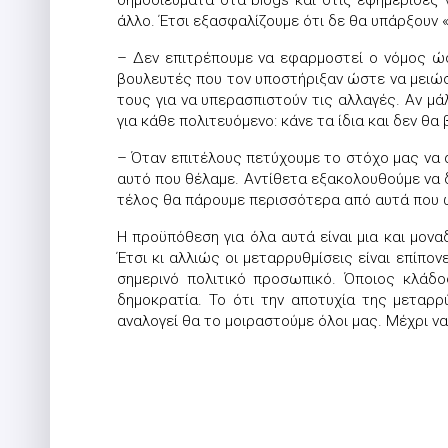
δημοσιεύματα στα blogs και στις εφημερίδες 
άλλο. Έτσι εξασφαλίζουμε ότι δε θα υπάρξουν 
– Δεν επιτρέπουμε να εφαρμοστεί ο νόμος ώσ
βουλευτές που τον υποστήριξαν ώστε να μειώσο
τους για να υπερασπιστούν τις αλλαγές. Αν μά
για κάθε πολιτευόμενο: κάνε τα ίδια και δεν θα
– Όταν επιτέλους πετύχουμε το στόχο μας να 
αυτό που θέλαμε. Αντίθετα εξακολουθούμε να 
τέλος θα πάρουμε περισσότερα από αυτά που ως
Η προϋπόθεση για όλα αυτά είναι μια και μον
Έτσι κι αλλιώς οι μεταρρυθμίσεις είναι επίπο
σημερινό πολιτικό προσωπικό. Όποιος κλάδος
δημοκρατία. Το ότι την αποτυχία της μεταρρ
αναλογεί θα το μοιραστούμε όλοι μας. Μέχρι 