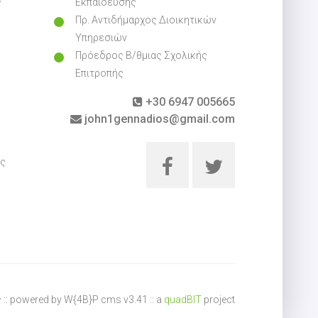
ς
Εκπαίδευσης
Πρ. Αντιδήμαρχος Διοικητικών
Υπηρεσιών
Πρόεδρος Β/θμιας Σχολικής
Επιτροπής
+30 6947 005665
john1gennadios@gmail.com
ες
 :: powered by W{4B}P cms v3.41 :: a
quadBIT
project