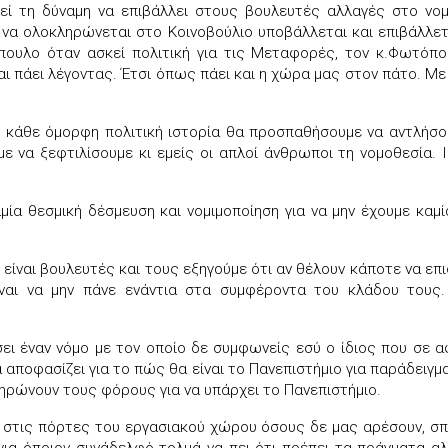
ί τη δύναμη να επιβάλλει στους βουλευτές αλλαγές στο νο
ί να ολοκληρώνεται στο Κοινοβούλιο υποβάλλεται και επιβάλλε
υλο όταν ασκεί πολιτική για τις Μεταφορές, τον κ.Φωτόπουλ
και πάει λέγοντας. Έτσι όπως πάει και η χώρα μας στον πάτο. 
πό κάθε όμορφη πολιτική ιστορία θα προσπαθήσουμε να αντλήσ
με να ξεφτιλίσουμε κι εμείς οι απλοί άνθρωποι τη νομοθεσία. 
ία θεσμική δέσμευση και νομιμοποίηση για να μην έχουμε καμία
ίναι βουλευτές και τους εξηγούμε ότι αν θέλουν κάποτε να επισ
ίναι να μην πάνε ενάντια στα συμφέροντα του κλάδου τους.
ει έναν νόμο με τον οποίο δε συμφωνείς εσύ ο ίδιος που σε αφ
 αποφασίζει για το πώς θα είναι το Πανεπιστήμιο για παράδειγμ
ρώνουν τους φόρους για να υπάρχει το Πανεπιστήμιο.
α στις πόρτες του εργασιακού χώρου όσους δε μας αρέσουν, σπά