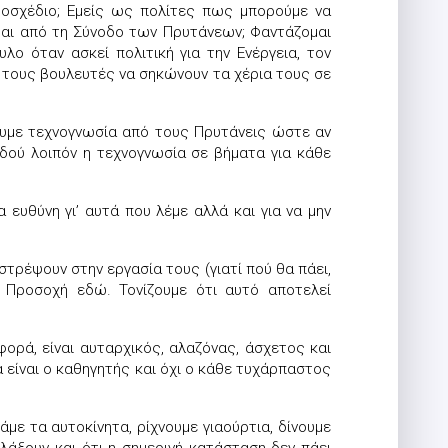
μοσχέδιο; Εμείς ως πολίτες πως μπορούμε να
ται από τη Σύνοδο των Πρυτάνεων; Φαντάζομαι
ο όταν ασκεί πολιτική για την Ενέργεια, τον
Με τους βουλευτές να σηκώνουν τα χέρια τους σε
ουμε τεχνογνωσία από τους Πρυτάνεις ώστε αν
Ιδού λοιπόν η τεχνογνωσία σε βήματα για κάθε
 ευθύνη γι’ αυτά που λέμε αλλά και για να μην
τρέψουν στην εργασία τους (γιατί πού θα πάει,
 Προσοχή εδώ. Τονίζουμε ότι αυτό αποτελεί
ορά, είναι αυταρχικός, αλαζόνας, άσχετος και
α είναι ο καθηγητής και όχι ο κάθε τυχάρπαστος
με τα αυτοκίνητα, ρίχνουμε γιαούρτια, δίνουμε