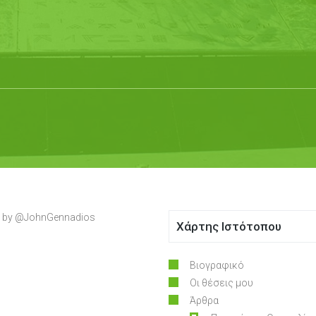
 by @JohnGennadios
Χάρτης Ιστότοπου
Βιογραφικό
Οι θέσεις μου
Άρθρα