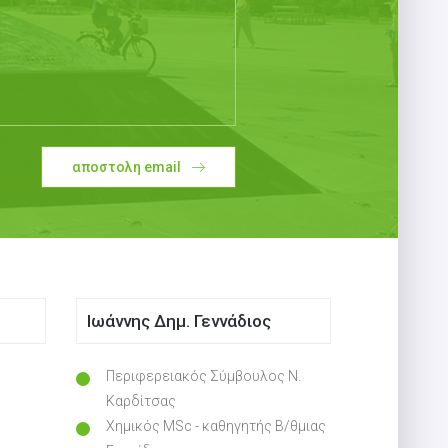
αποστολη email
Ιωάννης Δημ. Γεννάδιος
Περιφερειακός Σύμβουλος Ν.
Καρδίτσας
Χημικός MSc - καθηγητής Β/θμιας