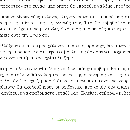
για όποιον συνάδελφό τολμά να πει ότι πρέπει τα πράγματα αλ
«προδότες» στο συνάφι μας οπότε θα μπορούμε να λέμε υπερήφαν
που να γίνουν νέες εκλογές. Συγκεντρώνουμε τα πυρά μας στ
υμε τις πιθανότητες της εκλογής τους. Έτσι θα φοβηθούν οι υ
λιστα πετύχουμε να μην εκλεγεί κάποιος από αυτούς που έχουμ
 βρεις ούτε την ψήφο σου.
αλλάξουν αυτά που μας χάλαγαν τη σούπα, προσοχή, δεν πανηγυ
διαμαρτυρόμαστε διότι αφού οι βουλευτές άρχισαν να υποχωρο
 αγνή και τίμια συντεχνία ελπίζαμε.
αδική: Η καλή ψυχολογία. Μιας και δεν υπάρχει σοβαρό Κράτος
νες, απαιτούν βαθιά γνώση της δομής της οικονομίας και της κο
 λοιπόν “το έχει”, μπορεί όπως οι πανεπιστημιακοί να κουρε
ύθμισης θα ακολουθήσουν οι οριζόντιες περικοπές δεν απασχ
να αρχίσουμε να σφαζόμαστε μεταξύ μας. Ελλείψει σοβαρών κυβε
Επιστροφή