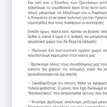
Και από πού η Σύνοδος των Πρυτάνεων αντλε
ελέγξουμε το νομοθετικό έργο όταν αυτό αντ
όπως μπορούμε να ελέγξουμε τον κ.Λυμπερόπο
κ.Λουράντο όταν ασκεί πολιτική για την Υγεία 
νομοσχέδια που τους πασάρουν οι συντεχνίες.
Επειδή όμως πάντα κάτι πρέπει να βγαίνει α
έρθει η κακιά η ώρα ή η ανάγκη, να μπορέσου
εργασιακό χώρο που δε δέχεται αλλαγές:
– Ιδρύουμε ένα συντονιστικό όργανο χωρίς καμ
λογοδοτούμε παρά μόνο στον εαυτό μας.
– Βρίσκουμε όλους τους συναδέλφους μας που ε
κάποτε θα χάσουν τις εκλογές), καλό θα ε
προειδοποίηση και όχι απειλή.
– Ξεκαθαρίζουμε ότι όποιος θέλει να εφαρμόσ
τελικά φασίστας. Ο μόνος που έχει δικαίωμα να
“Βουλευτάκος” που εκπροσωπεί αυτούς που πλη
– Χτυπάμε, βρίζουμε, απειλούμε, χτίζουμε μέσ