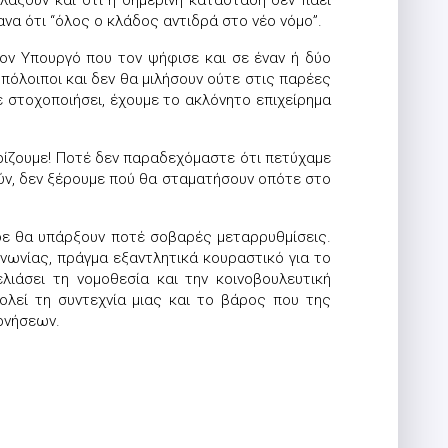
λάξουν και ότι η σημερινή κατάσταση δεν πάει
α ότι “όλος ο κλάδος αντιδρά στο νέο νόμο”.
ον Υπουργό που τον ψήφισε και σε έναν ή δύο
πόλοιποι και δεν θα μιλήσουν ούτε στις παρέες
ε στοχοποιήσει, έχουμε το ακλόνητο επιχείρημα
ρίζουμε! Ποτέ δεν παραδεχόμαστε ότι πετύχαμε
ύν, δεν ξέρουμε πού θα σταματήσουν οπότε στο
 δε θα υπάρξουν ποτέ σοβαρές μεταρρυθμίσεις.
ινωνίας, πράγμα εξαντλητικά κουραστικό για το
λιάσει τη νομοθεσία και την κοινοβουλευτική
ολεί τη συντεχνία μιας και το βάρος που της
ρνήσεων.