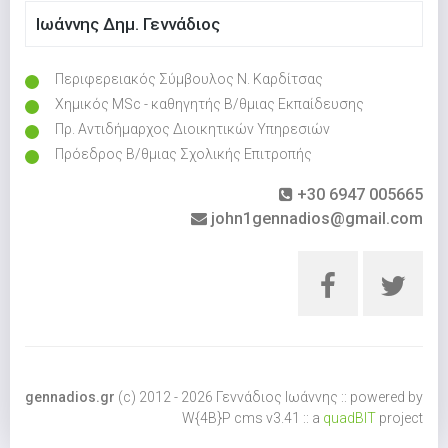
Ιωάννης Δημ. Γεννάδιος
Περιφερειακός Σύμβουλος Ν. Καρδίτσας
Χημικός MSc - καθηγητής Β/θμιας Εκπαίδευσης
Πρ. Αντιδήμαρχος Διοικητικών Υπηρεσιών
Πρόεδρος Β/θμιας Σχολικής Επιτροπής
+30 6947 005665
john1gennadios@gmail.com
gennadios.gr
(c) 2012 - 2026 Γεννάδιος Ιωάννης :: powered by
W{4B}P cms v3.41 :: a
quadBIT
project