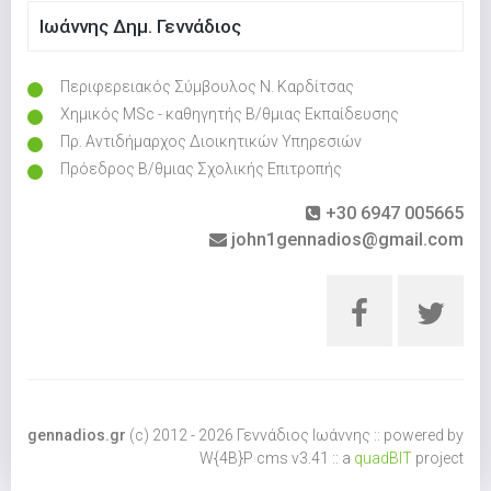
Ιωάννης Δημ. Γεννάδιος
Περιφερειακός Σύμβουλος Ν. Καρδίτσας
Χημικός MSc - καθηγητής Β/θμιας Εκπαίδευσης
Πρ. Αντιδήμαρχος Διοικητικών Υπηρεσιών
Πρόεδρος Β/θμιας Σχολικής Επιτροπής
+30 6947 005665
john1gennadios@gmail.com
gennadios.gr
(c) 2012 - 2026 Γεννάδιος Ιωάννης :: powered by
W{4B}P cms v3.41 :: a
quadBIT
project