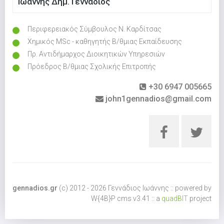
Ιωάννης Δημ. Γεννάδιος
Περιφερειακός Σύμβουλος Ν. Καρδίτσας
Χημικός MSc - καθηγητής Β/θμιας Εκπαίδευσης
Πρ. Αντιδήμαρχος Διοικητικών Υπηρεσιών
Πρόεδρος Β/θμιας Σχολικής Επιτροπής
+30 6947 005665
john1gennadios@gmail.com
gennadios.gr
(c) 2012 - 2026 Γεννάδιος Ιωάννης :: powered by
W{4B}P cms v3.41 :: a
quadBIT
project