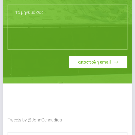
αποστολη email
Tweets by @JohnGennadios