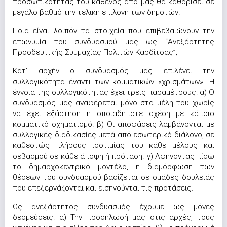
προσωπικότητας του καθενός από μας θα καθορίσει σε
μεγάλο βαθμό την τελική επιλογή των δημοτών.
Ποια είναι λοιπόν τα στοιχεία που επιβεβαιώνουν την
επωνυμία του συνδυασμού μας ως “Ανεξάρτητης
Προοδευτικής Συμμαχίας Πολιτών Καρδίτσας”;
Κατ’ αρχήν ο συνδυασμός μας επιλέγει την
συλλογικότητα έναντι των κομματικών «χρισμάτων». Η
έννοια της συλλογικότητας έχει τρεις παραμέτρους: α) Ο
συνδυασμός μας αναφέρεται μόνο στα μέλη του χωρίς
να έχει εξάρτηση ή οποιαδήποτε σχέση με κάποιο
κομματικό σχηματισμό. β) Οι αποφάσεις λαμβάνονται με
συλλογικές διαδικασίες μετά από εσωτερικό διάλογο, σε
καθεστώς πλήρους ισοτιμίας του κάθε μέλους και
σεβασμού σε κάθε άποψη ή πρόταση. γ) Αφήνοντας πίσω
το δημαρχοκεντρικό μοντέλο, η διαμόρφωση των
θέσεων του συνδυασμού βασίζεται σε ομάδες δουλειάς
που επεξεργάζονται και εισηγούνται τις προτάσεις.
Ως ανεξάρτητος συνδυασμός έχουμε ως μόνες
δεσμεύσεις: α) Την προσήλωσή μας στις αρχές, τους