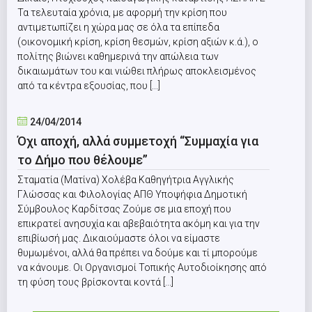
Τα τελευταία χρόνια, με αφορμή την κρίση που
αντιμετωπίζει η χώρα μας σε όλα τα επίπεδα
(οικονομική κρίση, κρίση θεσμών, κρίση αξιών κ.ά.), ο
πολίτης βιώνει καθημερινά την απώλεια των
δικαιωμάτων του και νιώθει πλήρως αποκλεισμένος
από τα κέντρα εξουσίας, που [...]
24/04/2014
Όχι αποχή, αλλά συμμετοχή “Συμμαχία για
το Δήμο που θέλουμε”
Σταματία (Ματίνα) Χολέβα Καθηγήτρια Αγγλικής
Γλώσσας και Φιλολογίας ΑΠΘ Υποψήφια Δημοτική
Σύμβουλος Καρδίτσας Ζούμε σε μια εποχή που
επικρατεί ανησυχία και αβεβαιότητα ακόμη και για την
επιβίωσή μας. Δικαιούμαστε όλοι να είμαστε
θυμωμένοι, αλλά θα πρέπει να δούμε και τί μπορούμε
να κάνουμε. Οι Οργανισμοί Τοπικής Αυτοδιοίκησης από
τη φύση τους βρίσκονται κοντά [...]