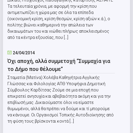
Δίκαιο, Πτυχιούχος παιδαγωγικής κατάρτισης ΑΣΠΑΙΤΕ
Τα τελευταία χρόνια, με αφορμή την κρίση που
αντιμετωπίζει η χώρα μας σε όλα τα επίπεδα
(οικονομική κρίση, κρίση θεσμών, κρίση αξιών κ.ά.), ο
πολίτης βιώνει καθημερινά την απώλεια των
δικαιωμάτων του και νιώθει πλήρως αποκλεισμένος
από τα κέντρα εξουσίας, που [...]
24/04/2014
Όχι αποχή, αλλά συμμετοχή “Συμμαχία για
το Δήμο που θέλουμε”
Σταματία (Ματίνα) Χολέβα Καθηγήτρια Αγγλικής
Γλώσσας και Φιλολογίας ΑΠΘ Υποψήφια Δημοτική
Σύμβουλος Καρδίτσας Ζούμε σε μια εποχή που
επικρατεί ανησυχία και αβεβαιότητα ακόμη και για την
επιβίωσή μας. Δικαιούμαστε όλοι να είμαστε
θυμωμένοι, αλλά θα πρέπει να δούμε και τί μπορούμε
να κάνουμε. Οι Οργανισμοί Τοπικής Αυτοδιοίκησης από
τη φύση τους βρίσκονται κοντά [...]