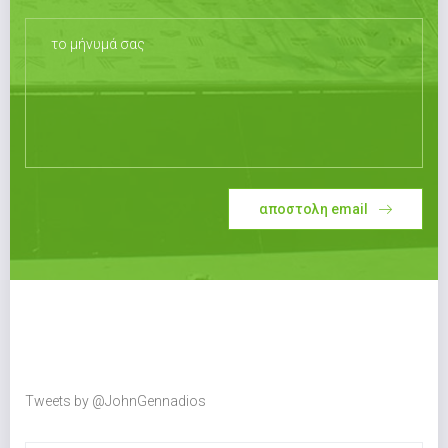
αποστολη email
Tweets by @JohnGennadios