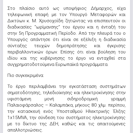
Στο πλαίσιο αυτό ως υποψήφιος Δήμαρχος, είχα
τηλεφωνική επαφή με τον Υπουργό Μεταφορών και
Δικτύων κ. Μ. Χρυσοχοΐδη ζητώντας να επισπευτούν οι
διαδικασίες “ωρίμανσης” του έργου και η ένταξή του
στην 5η Προγραμματική Περίοδο. Από την πλευρά του ο
Υπουργός απάντησε ότι είναι σε εξέλιξη η διαδικασία
σύνταξης τευχών δημοπράτησης και έγκρισης
περιβαλλοντικών όρων. Επίσης ότι είναι βούληση του
ιδίου και της κυβέρνησης το έργο να ενταχθεί στα
συγχρηματοδοτούμενα Ευρωπαϊκά προγράμματα.
Πιο συγκεκριμένα:
Το έργο περιλαμβάνει την εγκατάσταση συστημάτων
σηματοδότησης, τηλεδιοίκησης και ηλεκτροκίνησης στην
υφιστάμενη μονή σιδηροδρομική γραμμή
Παλαιοφάρσαλος – Καλαμπάκα, μήκους 80 χλμ. περίπου,
την κατασκευή ενός Υποσταθμού Ηλεκτρικής Έλξης
1x15MVA, την σύνδεση του συστήματος ηλεκτροκίνησης
με το δίκτυο της ΔΕΗ, καθώς και τις απαιτούμενες
απαλλοτριώσεις.