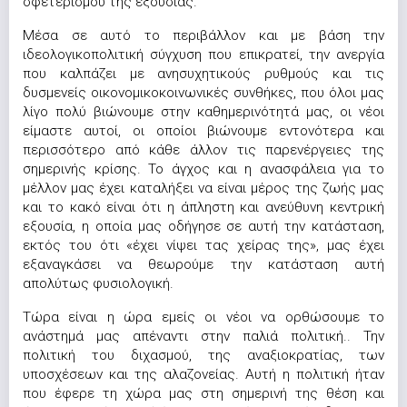
σφετερισμού της εξουσίας.
Μέσα σε αυτό το περιβάλλον και με βάση την
ιδεολογικοπολιτική σύγχυση που επικρατεί, την ανεργία
που καλπάζει με ανησυχητικούς ρυθμούς και τις
δυσμενείς οικονομικοκοινωνικές συνθήκες, που όλοι μας
λίγο πολύ βιώνουμε στην καθημερινότητά μας, οι νέοι
είμαστε αυτοί, οι οποίοι βιώνουμε εντονότερα και
περισσότερο από κάθε άλλον τις παρενέργειες της
σημερινής κρίσης. Το άγχος και η ανασφάλεια για το
μέλλον μας έχει καταλήξει να είναι μέρος της ζωής μας
και το κακό είναι ότι η άπληστη και ανεύθυνη κεντρική
εξουσία, η οποία μας οδήγησε σε αυτή την κατάσταση,
εκτός του ότι «έχει νίψει τας χείρας της», μας έχει
εξαναγκάσει να θεωρούμε την κατάσταση αυτή
απολύτως φυσιολογική.
Τώρα είναι η ώρα εμείς οι νέοι να ορθώσουμε το
ανάστημά μας απέναντι στην παλιά πολιτική.. Την
πολιτική του διχασμού, της αναξιοκρατίας, των
υποσχέσεων και της αλαζονείας. Αυτή η πολιτική ήταν
που έφερε τη χώρα μας στη σημερινή της θέση και