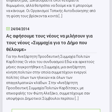
επιβίωσή μας. Δικαιούμαστε όλοι να είμαστε
θυμωμένοι, αλλά θα πρέπει να δούμε και τί μπορούμε
να κάνουμε. Οι Οργανισμοί Τοπικής Αυτοδιοίκησης από
τη φύση τους βρίσκονται κοντά [...]
24/04/2014
Ας αφήσουμε τους νέους να μιλήσουν για
τους νέους «Συμμαχία για το Δήμο που
θέλουμε»
Για την Ανεξάρτητη Προοδευτική Συμμαχία Πολιτών
Καρδίτσας Οι νέοι του συνδυασμού Εδώ και αρκετούς
μήνες συγκροτήθηκε η Συμμαχία, μια ανεξάρτητη
κίνηση πολιτών στην οποία συμμετέχουν ενεργοί
πολίτες όλων των ηλικιών και όλων των
επαγγελματικών κλάδων. Στην «Ανεξάρτητη
Προοδευτική Συμμαχία Πολιτών Καρδίτσας», με
επικεφαλής τον Φώτη Αλεξάκο, συμμετέχουμε σαν
υποψήφιοι Δημοτικοί Σύμβουλοι περίπου [...]