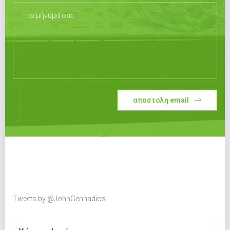
αποστολη email
Tweets by @JohnGennadios