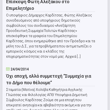
Eπίσκεψη Φώτη Αλεξάκου στο
Επιμελητήριο
O υποψήφιος Δήμαρχος Καρδίτσας, Φώτης Αλεξάκος
συνοδευόμενος από υποψήφιους δημοτικούς
συμβούλους του συνδυασμού «Ανεξάρτητη
Προοδευτική Συμμαχία Πολιτών Καρδίτσας»
επισκέφθηκε τα γραφεία του Επιμελητηρίου
Καρδίτσας, όπου ενημερώθηκε από τον Πρόεδρο και τα
μέλη του Δ.Σ., για τα προβλήματα που αντιμετωπίζει ο
εμπορικός κόσμος και ο κλάδος της
επιχειρηματικότητας στον νομό μας. Αρχικά [...]
24/04/2014
Όχι αποχή, αλλά συμμετοχή “Συμμαχία για
το Δήμο που θέλουμε”
Σταματία (Ματίνα) Χολέβα Καθηγήτρια Αγγλικής
Γλώσσας και Φιλολογίας ΑΠΘ Υποψήφια Δημοτική
Σύμβουλος Καρδίτσας Ζούμε σε μια εποχή που
επικρατεί ανησυχία και αβεβαιότητα ακόμη και για την