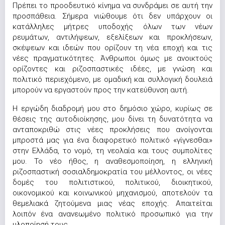
Πρέπει το προοδευτικό κίνημα να συνδράμει σε αυτή την
προσπάθεια. Σήμερα νιώθουμε ότι δεν υπάρχουν οι
κατάλληλες μήτρες υποδοχής όλων των νέων
ρευμάτων, αντιλήψεων, εξελίξεων και προκλήσεων,
σκέψεων και ιδεών που ορίζουν τη νέα εποχή και τις
νέες πραγματικότητες. Άνθρωποι όμως με ανοικτούς
ορίζοντες και ριζοσπαστικές ιδέες, με γνώση και
πολιτικό περιεχόμενο, με ομαδική και συλλογική δουλειά
μπορούν να εργαστούν προς την κατεύθυνση αυτή.
Η εργώδη διαδρομή μου στο δημόσιο χώρο, κυρίως σε
θέσεις της αυτοδιοίκησης, μου δίνει τη δυνατότητα να
ανταποκριθώ στις νέες προκλήσεις που ανοίγονται
μπροστά μας για ένα διαφορετικό πολιτικό «γίγνεσθαι»
στην Ελλάδα, το νομό, τη νεολαία και τους συμπολίτες
μου. Το νέο ήθος, η αναθεσμοποίηση, η ελληνική
ριζοσπαστική σοσιαλδημοκρατία του μέλλοντος, οι νέες
δομές του πολιτιστικού, πολιτικού, διοικητικού,
οικονομικού και κοινωνικού μηχανισμού, αποτελούν τα
θεμελιακά ζητούμενα μιας νέας εποχής. Απαιτείται
λοιπόν ένα ανανεωμένο πολιτικό προσωπικό για την
υλοποίησή τους.