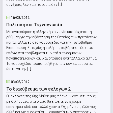
συνέχεια, λες και η ιστορία δεν [...]
16/08/2012
Πολιτική και Τεχνογνωσία
Με ανακούφιση η ελληνική κοινωνία υποδέχτηκε τη
ρύθμιση για την εξάντληση της θητείας των πρυτάνεων
και τις αλλαγές στο νομοσχέδιο για την Τριτοβάθμια
Εκπαίδευση. Ευτυχώς η καλή μας κυβέρνηση έσκυψε
επάνω στα προβλήματα των ταλαιπωρημένων
πανεπιστημιακών και ικανοποίησε ένα παλλαϊκό αίτημα!
Το νομοσχέδιο τροποποιήθηκε πριν καν εφαρμοστεί
ώστε να μην [...]
03/05/2012
Το διακύβευμα των εκλογών 2
Oι εκλογές της 6ης Μαΐου μας φέρνουν αντιμέτωπους
με διλήμματα, στα οποία θα έπρεπε να έχουμε
απαντήσει εδώ και πολλά χρόνια. Όχι μόνο ως έλληνες
αλλά και ως ευρωπαίοι. Η κυριαρχία των συντηρητικών