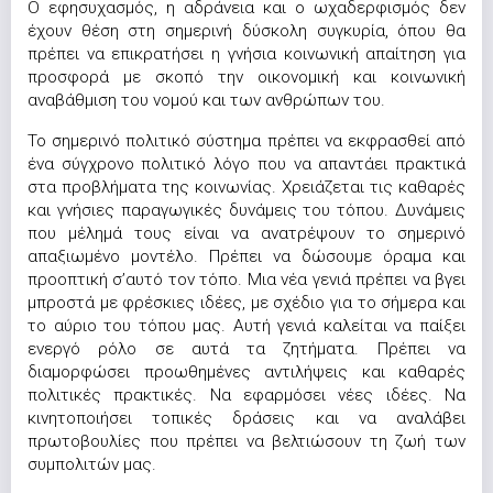
Ο εφησυχασμός, η αδράνεια και ο ωχαδερφισμός δεν
έχουν θέση στη σημερινή δύσκολη συγκυρία, όπου θα
πρέπει να επικρατήσει η γνήσια κοινωνική απαίτηση για
προσφορά με σκοπό την οικονομική και κοινωνική
αναβάθμιση του νομού και των ανθρώπων του.
Το σημερινό πολιτικό σύστημα πρέπει να εκφρασθεί από
ένα σύγχρονο πολιτικό λόγο που να απαντάει πρακτικά
στα προβλήματα της κοινωνίας. Χρειάζεται τις καθαρές
και γνήσιες παραγωγικές δυνάμεις του τόπου. Δυνάμεις
που μέλημά τους είναι να ανατρέψουν το σημερινό
απαξιωμένο μοντέλο. Πρέπει να δώσουμε όραμα και
προοπτική σ’αυτό τον τόπο. Μια νέα γενιά πρέπει να βγει
μπροστά με φρέσκιες ιδέες, με σχέδιο για το σήμερα και
το αύριο του τόπου μας. Αυτή γενιά καλείται να παίξει
ενεργό ρόλο σε αυτά τα ζητήματα. Πρέπει να
διαμορφώσει προωθημένες αντιλήψεις και καθαρές
πολιτικές πρακτικές. Να εφαρμόσει νέες ιδέες. Να
κινητοποιήσει τοπικές δράσεις και να αναλάβει
πρωτοβουλίες που πρέπει να βελτιώσουν τη ζωή των
συμπολιτών μας.