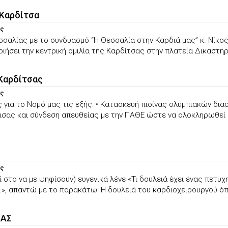
 Καρδίτσα
ας
αλίας με το συνδυασμό “Η Θεσσαλία στην Καρδιά μας” κ. Νίκος 
ιήσει την κεντρική ομιλία της Καρδίτσας στην πλατεία Δικαστηρίω
 Καρδίτσας
ας
για το Νομό μας τις εξής: • Κατασκευή πισίνας ολυμπιακών δια
ισας και σύνδεση απευθείας με την ΠΑΘΕ ώστε να ολοκληρωθεί 
ας
ί στο να με ψηφίσουν) ευγενικά λένε «Τι δουλειά έχει ένας πετ
ι …», απαντώ με το παρακάτω: Η δουλειά του καρδιοχειρουργού όπω
ΙΑΣ