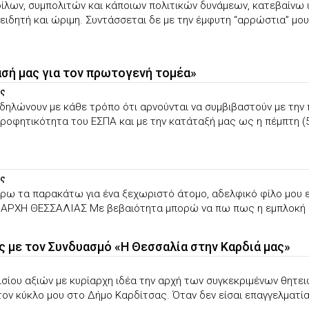
ίλων, συμπολιτών και κάποιων πολιτικών δυνάμεων, κατεβαίνω
νειδητή και ώριμη. Συντάσσεται δε με την έμφυτη “αρρώστια” 
ασή μας για τον πρωτογενή τομέα»
ας
ηλώνουν με κάθε τρόπο ότι αρνούνται να συμβιβαστούν με την 
οφητικότητα του ΕΣΠΑ και με την κατάταξή μας ως η πέμπτη (5η)
ας
 τα παρακάτω για ένα ξεχωριστό άτομο, αδελφικό φίλο μου εδώ
ΡΧΗ ΘΕΣΣΑΛΙΑΣ Με βεβαιότητα μπορώ να πω πως η εμπλοκή στην
με τον Συνδυασμό «Η Θεσσαλία στην Καρδιά μας»
σίου αξιών με κυρίαρχη ιδέα την αρχή των συγκεκριμένων θητει
ν κύκλο μου στο Δήμο Καρδίτσας. Όταν δεν είσαι επαγγελματίας 