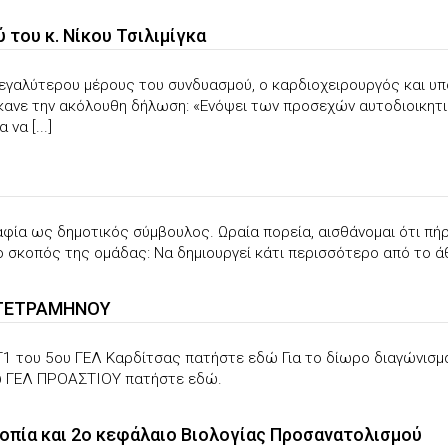
του κ. Νίκου Τσιλιμίγκα
εγαλύτερου μέρους του συνδυασμού, ο καρδιοχειρουργός και υ
 έκανε την ακόλουθη δήλωση: «Ενόψει των προσεχών αυτοδιοικητ
να [...]
φία ως δημοτικός σύμβουλος. Ωραία πορεία, αισθάνομαι ότι πή
ο σκοπός της ομάδας: Να δημιουργεί κάτι περισσότερο από το άθρ
 ΤΕΤΡΑΜΗΝΟΥ
ΕΤ1 του 5ου ΓΕΛ Καρδίτσας πατήστε εδώ Για το δίωρο διαγώνισ
ου ΓΕΛ ΠΡΟΑΣΤΙΟΥ πατήστε εδώ.
ροπία και 2ο κεφάλαιο Βιολογίας Προσανατολισμού