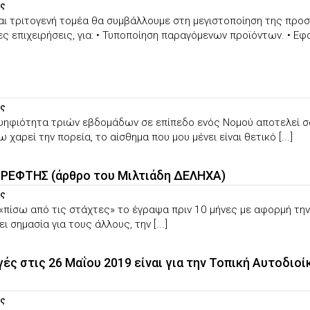
ας
και τριτογενή τομέα θα συμβάλλουμε στη μεγιστοποίηση της προ
ς επιχειρήσεις, για: • Τυποποίηση παραγόμενων προϊόντων. • Εφ
ας
ψηφιότητα τριών εβδομάδων σε επίπεδο ενός Νομού αποτελεί σα
 χαρεί την πορεία, το αίσθημα που μου μένει είναι θετικό [...]
ΘΡΕΦΤΗΣ (άρθρο του Μιλτιάδη ΔΕΛΗΧΑ)
ας
ο «πίσω από τις στάχτες» το έγραψα πριν 10 μήνες με αφορμή 
 σημασία για τους άλλους, την [...]
ές στις 26 Μαΐου 2019 είναι για την Τοπική Αυτοδιοί
ας