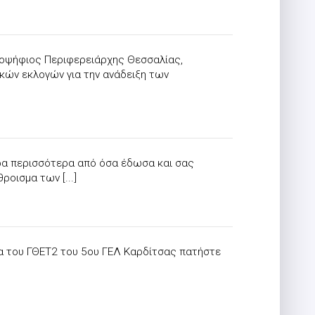
ποψήφιος Περιφερειάρχης Θεσσαλίας,
ικών εκλογών για την ανάδειξη των
ρα περισσότερα από όσα έδωσα και σας
οισμα των [...]
μα του ΓΘΕΤ2 του 5ου ΓΕΛ Καρδίτσας πατήστε