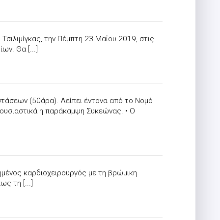
Τσιλιμίγκας, την Πέμπτη 23 Μαΐου 2019, στις
ν. Θα [...]
στάσεων (50άρα). Λείπει έντονα από το Νομό
ουσιαστικά η παράκαμψη Συκεώνας. • Ο
υχημένος καρδιοχειρουργός με τη βρώμικη
ς τη [...]