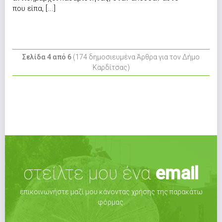
που είπα, [...]
Σελίδα 4 από 6
(174 δημοσιευμένα Άρθρα για τον Δήμο
Καρδίτσας)
στείλτε μου ένα
email
επικοινωνήστε μαζί μου κάνοντας χρήσης της παρακάτω
φόρμας.